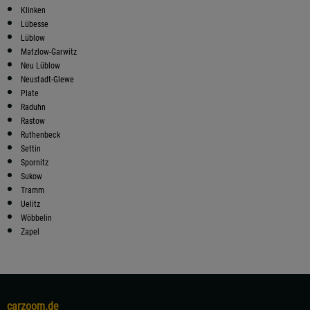
Klinken
Lübesse
Lüblow
Matzlow-Garwitz
Neu Lüblow
Neustadt-Glewe
Plate
Raduhn
Rastow
Ruthenbeck
Settin
Spornitz
Sukow
Tramm
Uelitz
Wöbbelin
Zapel
carzoom.de