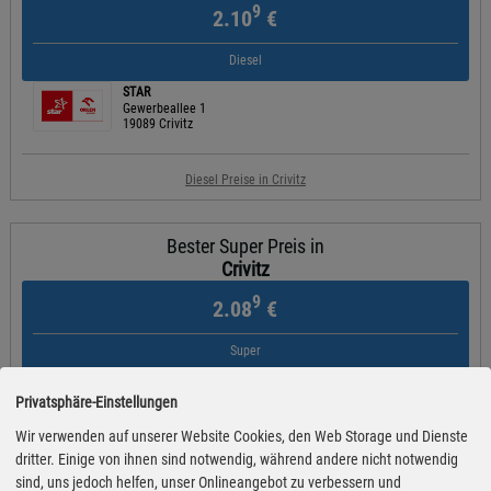
9
2.10
€
Diesel
STAR
Gewerbeallee 1
19089 Crivitz
Diesel Preise in Crivitz
Bester Super Preis in
Crivitz
9
2.08
€
Super
STAR
Gewerbeallee 1
Privatsphäre-Einstellungen
19089 Crivitz
Wir verwenden auf unserer Website Cookies, den Web Storage und Dienste
dritter. Einige von ihnen sind notwendig, während andere nicht notwendig
Super Preise in Crivitz
sind, uns jedoch helfen, unser Onlineangebot zu verbessern und