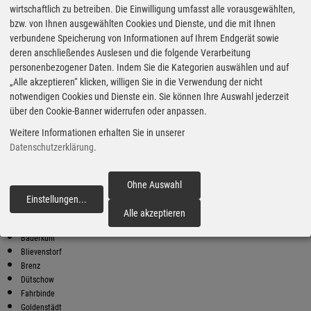
wirtschaftlich zu betreiben. Die Einwilligung umfasst alle vorausgewählten,
bzw. von Ihnen ausgewählten Cookies und Dienste, und die mit Ihnen
Bester Super E10 Preis in
verbundene Speicherung von Informationen auf Ihrem Endgerät sowie
Crivitz
deren anschließendes Auslesen und die folgende Verarbeitung
9
2.02
€
personenbezogener Daten. Indem Sie die Kategorien auswählen und auf
„Alle akzeptieren“ klicken, willigen Sie in die Verwendung der nicht
Super E10
notwendigen Cookies und Dienste ein. Sie können Ihre Auswahl jederzeit
über den Cookie-Banner widerrufen oder anpassen.
STAR
Gewerbeallee 1
Weitere Informationen erhalten Sie in unserer
19089 Crivitz
Datenschutzerklärung
.
Super E10 Preise in Crivitz
Preiswerter tanken - finden Sie die günstigsten Benzin und Diesel
Preise in Ihrer Stadt
Ohne Auswahl
Einstellungen
...
fortfahren
Bahlenhüschen
Alle akzeptieren
Banzkow
Bauerkuhl
Blievenstorf
Brenz
Dütschow
Fahrbinde
Goldenstädt