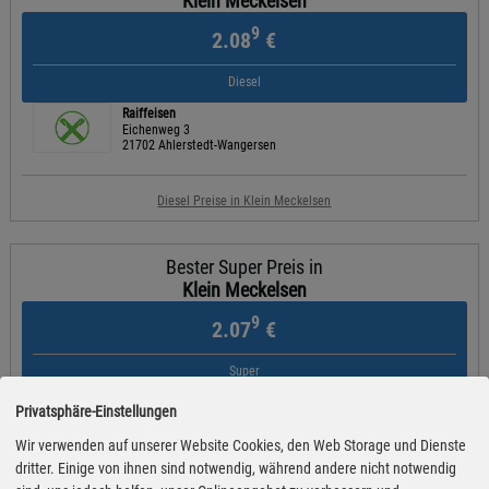
Klein Meckelsen
9
2.08
€
Diesel
Raiffeisen
Eichenweg 3
21702 Ahlerstedt-Wangersen
Diesel Preise in Klein Meckelsen
Bester Super Preis in
Klein Meckelsen
9
2.07
€
Super
Raiffeisen
Privatsphäre-Einstellungen
Eichenweg 3
21702 Ahlerstedt-Wangersen
Wir verwenden auf unserer Website Cookies, den Web Storage und Dienste
dritter. Einige von ihnen sind notwendig, während andere nicht notwendig