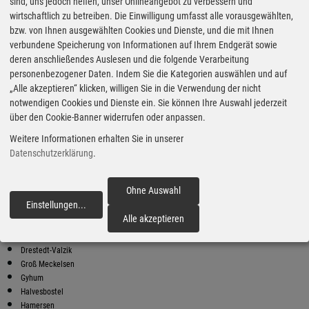
Super Preise in Klein Meckelsen
sind, uns jedoch helfen, unser Onlineangebot zu verbessern und
wirtschaftlich zu betreiben. Die Einwilligung umfasst alle vorausgewählten,
bzw. von Ihnen ausgewählten Cookies und Dienste, und die mit Ihnen
Bester Super E10 Preis in
verbundene Speicherung von Informationen auf Ihrem Endgerät sowie
Klein Meckelsen
deren anschließendes Auslesen und die folgende Verarbeitung
personenbezogener Daten. Indem Sie die Kategorien auswählen und auf
9
2.03
€
„Alle akzeptieren“ klicken, willigen Sie in die Verwendung der nicht
notwendigen Cookies und Dienste ein. Sie können Ihre Auswahl jederzeit
Super E10
über den Cookie-Banner widerrufen oder anpassen.
TS am E-Center
Weitere Informationen erhalten Sie in unserer
Zum Hochkamp 1
27404 Zeven
Datenschutzerklärung
.
Super E10 Preise in Klein Meckelsen
Preiswerter tanken - finden Sie die günstigsten Benzin und Diesel
Ohne Auswahl
Preise in Ihrer Stadt
Einstellungen
...
fortfahren
Alle akzeptieren
Ahlerstedt
Anderlingen
Drestedt-Valzik
Groß Meckelsen
Gyhum
Halvesbostel
Hamersen