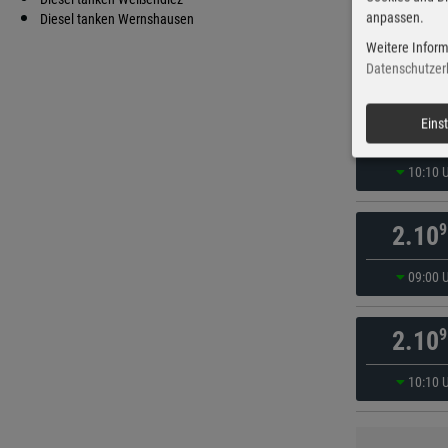
anpassen.
9
Diesel tanken Wernshausen
2.10
Weitere Inform
08:55 
Datenschutzer
9
Eins
2.10
10:10 
9
2.10
09:00 
9
2.10
10:10 