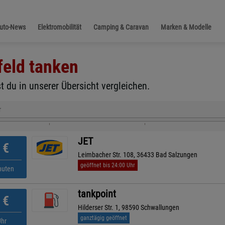
Auto-News
Elektromobilität
Camping & Caravan
Marken & Modelle
feld
tanken
t du in unserer Übersicht vergleichen.
r
JET
€
Leimbacher Str. 108, 36433 Bad Salzungen
geöffnet bis 24:00 Uhr
nuten
tankpoint
€
Hilderser Str. 1, 98590 Schwallungen
ganztägig geöffnet
Uhr