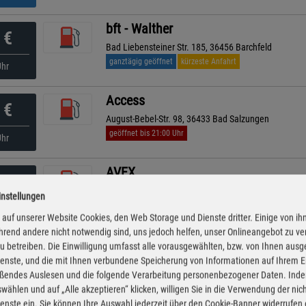
bft - Walther
€
Bad Liebensteiner Str. 185, 36456 Barchfeld
ganztägig geöffnet
kürzeste Anfahrt
Uhr
Access
€
August-Bebel-Str. 98, 36433 Bad Salzungen
geöffnet bis 21:00 Uhr
Uhr
AVEX
€
Nordstr. 2, 98597 Breitungen
instellungen
geöffnet bis 22:00 Uhr
Uhr
auf unserer Website Cookies, den Web Storage und Dienste dritter. Einige von ih
rend andere nicht notwendig sind, uns jedoch helfen, unser Onlineangebot zu v
TotalEnergies
 zu betreiben. Die Einwilligung umfasst alle vorausgewählten, bzw. von Ihnen aus
€
enste, und die mit Ihnen verbundene Speicherung von Informationen auf Ihrem 
An Der B62 2, 36469 Bad Salzungen
eßendes Auslesen und die folgende Verarbeitung personenbezogener Daten. Inde
geöffnet bis 21:00 Uhr
nuten
wählen und auf „Alle akzeptieren“ klicken, willigen Sie in die Verwendung der ni
enste ein. Sie können Ihre Auswahl jederzeit über den Cookie-Banner widerrufen