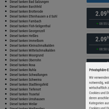
Diesel tanken Bad Salzungen
Diesel tanken Barchfeld
Diesel tanken Brotterode
9
2.09
Diesel tanken Ettenhausen a d Suhl
Diesel tanken Fambach
08:55 
Diesel tanken Floh-Seligenthal
Diesel tanken Georgenzell
Diesel tanken Heßles
9
2.09
Diesel tanken Immelborn
Diesel tanken Kleinschmalkalden
08:50 
Diesel tanken Mittelschmalkalden
Diesel tanken Moorgrund
Diesel tanken Oberrohn
9
2.09
Diesel tanken Rosa
Diesel tanken Ruhla
Privatsphäre-E
08:55 
Diesel tanken Schwallungen
Wir verwenden 
Diesel tanken Schweina
notwendig, wäh
Diesel tanken Stadtlengsfeld
wirtschaftlich
9
2.09
Diesel tanken Tiefenort
Cookies und Di
Diesel tanken Trusetal
deren anschli
Diesel tanken Urnshausen
vor 27 Mi
Kategorien aus
Diesel tanken Weilar
Cookies und Di
Diesel tanken Weißendiez