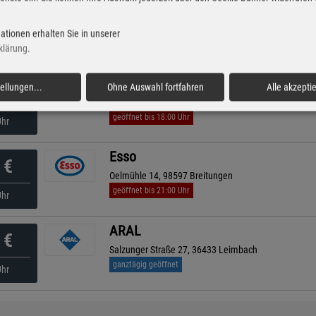
AVIA
€
J.-C.-Von-Weiß-Straße 1, 36448 Bad Liebenstein - Sc
ationen erhalten Sie in unserer
geöffnet bis 20:00 Uhr
Uhr
klärung
.
Q1
tellungen
...
Ohne Auswahl fortfahren
Alle akzepti
€
Moorgrundstr. 1 a, 36433 Bad Salzungen
geöffnet bis 18:00 Uhr
Uhr
Esso
€
Oelmühle 14, 98597 Breitungen
geöffnet bis 21:00 Uhr
Uhr
ARAL
€
Salzunger Straße 27, 36433 Leimbach
ganztägig geöffnet
Uhr