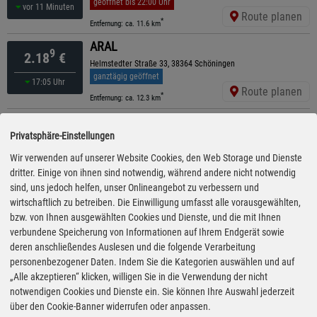
geöffnet bis 22:00 Uhr
vor 11 Minuten
Route planen
*
Entfernung: ca. 11.6 km
ARAL
9
2.18
€
Helmstedter Straße 33, 38364 Schöningen
ganztägig geöffnet
17:05 Uhr
Route planen
*
Entfernung: ca. 12.3 km
Raiffeisen
9
2.19
€
Privatsphäre-Einstellungen
Thälmannstr. 29, 39393 Ausleben
ganztägig geöffnet
kürzeste Anfahrt
15:30 Uhr
Wir verwenden auf unserer Website Cookies, den Web Storage und Dienste
Route planen
*
dritter. Einige von ihnen sind notwendig, während andere nicht notwendig
Entfernung: ca. 3.7 km
sind, uns jedoch helfen, unser Onlineangebot zu verbessern und
Freie Tankstelle Kühling Transporte
9
wirtschaftlich zu betreiben. Die Einwilligung umfasst alle vorausgewählten,
2.19
€
Schermcker Str. 45, 39387 Oschersleben
bzw. von Ihnen ausgewählten Cookies und Dienste, und die mit Ihnen
geöffnet bis 20:00 Uhr
30.07.26 12:05
verbundene Speicherung von Informationen auf Ihrem Endgerät sowie
Uhr
Route planen
*
deren anschließendes Auslesen und die folgende Verarbeitung
Entfernung: ca. 11.3 km
personenbezogener Daten. Indem Sie die Kategorien auswählen und auf
Raiffeisen
„Alle akzeptieren“ klicken, willigen Sie in die Verwendung der nicht
9
2.19
€
notwendigen Cookies und Dienste ein. Sie können Ihre Auswahl jederzeit
Anderslebener Str. 107, 39387 Oschersleben
ganztägig geöffnet
über den Cookie-Banner widerrufen oder anpassen.
15:30 Uhr