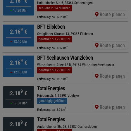
2.16
€
Hoiersdorfer Str. 6, 38364 Schoeningen
schließt in 24 Minuten
17:20 Uhr
Route planen
*
Entfernung: ca. 12.2 km
BFT Eilsleben
9
2.16
€
Ovelgünner Strasse 13, 39365 Eilsleben
geöffnet bis 22:00 Uhr
12:10 Uhr
Route planen
*
Entfernung: ca. 13.6 km
BFT Seehausen Wanzleben
9
2.16
€
Wanzlebener Allee 12 B, 39164 Wanzleben/seehausen
geöffnet bis 22:00 Uhr
12:10 Uhr
Route planen
*
Entfernung: ca. 15.7 km
TotalEnergies
9
2.18
€
Friedensstr. 1, 39393 Voelpke
ganztägig geöffnet
17:30 Uhr
Route planen
*
Entfernung: ca. 8.9 km
TotalEnergies
9
2.18
€
Anderlebener Str. 53, 39387 Oschersleben