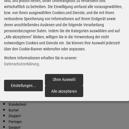
Super Preise in Weinsheim
sind, uns jedoch helfen, unser Onlineangebot zu verbessern und
wirtschaftlich zu betreiben. Die Einwilligung umfasst alle vorausgewählten,
bzw. von Ihnen ausgewählten Cookies und Dienste, und die mit Ihnen
Bester Super E10 Preis in
verbundene Speicherung von Informationen auf Ihrem Endgerät sowie
Weinsheim
deren anschließendes Auslesen und die folgende Verarbeitung
personenbezogener Daten. Indem Sie die Kategorien auswählen und auf
9
2.13
€
„Alle akzeptieren“ klicken, willigen Sie in die Verwendung der nicht
notwendigen Cookies und Dienste ein. Sie können Ihre Auswahl jederzeit
Super E10
über den Cookie-Banner widerrufen oder anpassen.
ED
Weitere Informationen erhalten Sie in unserer
Sarresdorfer Straße 91
54568 Gerolstein
Datenschutzerklärung
.
Super E10 Preise in Weinsheim
Preiswerter tanken - finden Sie die günstigsten Benzin und Diesel
Ohne Auswahl
Preise in Ihrer Stadt
Einstellungen
...
fortfahren
Alle akzeptieren
Auw
Bleialf
Brandscheid
Buchet
Dingdorf
Fleringen
Giesdorf