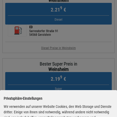
Weinsheim
9
2.21
€
Diesel
ED
Sarresdorfer Straße 91
54568 Gerolstein
Diesel Preise in Weinsheim
Bester Super Preis in
Weinsheim
9
2.19
€
Super
ED
Privatsphäre-Einstellungen
Sarresdorfer Straße 91
54568 Gerolstein
Wir verwenden auf unserer Website Cookies, den Web Storage und Dienste
dritter. Einige von ihnen sind notwendig, während andere nicht notwendig