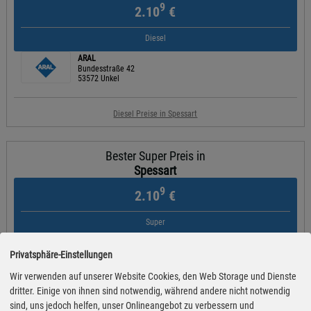
9
2.10
€
Diesel
ARAL
Bundesstraße 42
53572 Unkel
Diesel Preise in Spessart
Bester Super Preis in
Spessart
9
2.10
€
Super
PM Xpress
Umgehungsstraße 6
Privatsphäre-Einstellungen
53572 Unkel
Wir verwenden auf unserer Website Cookies, den Web Storage und Dienste
dritter. Einige von ihnen sind notwendig, während andere nicht notwendig
Super Preise in Spessart
sind, uns jedoch helfen, unser Onlineangebot zu verbessern und