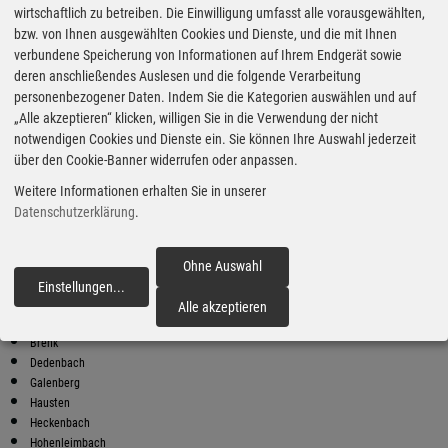
wirtschaftlich zu betreiben. Die Einwilligung umfasst alle vorausgewählten,
bzw. von Ihnen ausgewählten Cookies und Dienste, und die mit Ihnen
Bester Super E10 Preis in
verbundene Speicherung von Informationen auf Ihrem Endgerät sowie
Spessart
deren anschließendes Auslesen und die folgende Verarbeitung
9
2.04
€
personenbezogener Daten. Indem Sie die Kategorien auswählen und auf
„Alle akzeptieren“ klicken, willigen Sie in die Verwendung der nicht
Super E10
notwendigen Cookies und Dienste ein. Sie können Ihre Auswahl jederzeit
über den Cookie-Banner widerrufen oder anpassen.
MHT
Hausener Straße 51
Weitere Informationen erhalten Sie in unserer
56736 Kottenheim
Datenschutzerklärung
.
Super E10 Preise in Spessart
Preiswerter tanken - finden Sie die günstigsten Benzin und Diesel
Preise in Ihrer Stadt
Ohne Auswahl
Einstellungen
...
fortfahren
Acht
Alle akzeptieren
Arft
Brenk
Dedenbach
Galenberg
Hausten
Heckenbach
Hohenleimbach