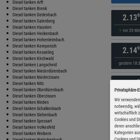
Diesel tanken Arft
Diesel tanken Brenk
Diesel tanken Dedenbach
9
2.13
Diesel tanken Galenberg
Diesel tanken Hausten
vor 29 Mi
Diesel tanken Heckenbach
Diesel tanken Hohenleimbach
Diesel tanken Kempenich
9
2.14
Diesel tanken Kesseling
Diesel tanken Kirchwald
gestern 18:
Diesel tanken Langscheid
Diesel tanken Niederdürenbach
Diesel tanken Niederzissen
9
2.15
Diesel tanken Nitz
Diesel tanken Oberdürenbach
Privatsphäre-E
gestern 14:
Diesel tanken Oberzissen
Wir verwenden 
Diesel tanken Rieden
notwendig, wäh
Diesel tanken Schalkenbach
wirtschaftlich
9
2.15
Diesel tanken Siebenbach
Cookies und Di
Diesel tanken Spessart
deren anschli
Diesel tanken Volkesfeld
gestern 14:
Kategorien aus
Diesel tanken Weibern
Cookies und Di
Diesel tanken Welschenbach