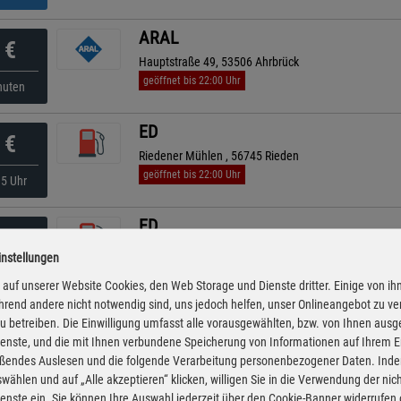
ARAL
€
Hauptstraße 49, 53506 Ahrbrück
geöffnet bis 22:00 Uhr
nuten
ED
€
Riedener Mühlen , 56745 Rieden
geöffnet bis 22:00 Uhr
35 Uhr
ED
€
Hannebacher Straße 2 d, 56746 Kempenich
instellungen
geöffnet bis 20:00 Uhr
kürzeste Anfahrt
40 Uhr
auf unserer Website Cookies, den Web Storage und Dienste dritter. Einige von ih
rend andere nicht notwendig sind, uns jedoch helfen, unser Onlineangebot zu v
ED
 zu betreiben. Die Einwilligung umfasst alle vorausgewählten, bzw. von Ihnen aus
€
enste, und die mit Ihnen verbundene Speicherung von Informationen auf Ihrem 
Brohltalstraße 10, 56651 Oberzissen
eßendes Auslesen und die folgende Verarbeitung personenbezogener Daten. Inde
geöffnet bis 22:00 Uhr
40 Uhr
wählen und auf „Alle akzeptieren“ klicken, willigen Sie in die Verwendung der ni
enste ein. Sie können Ihre Auswahl jederzeit über den Cookie-Banner widerrufen