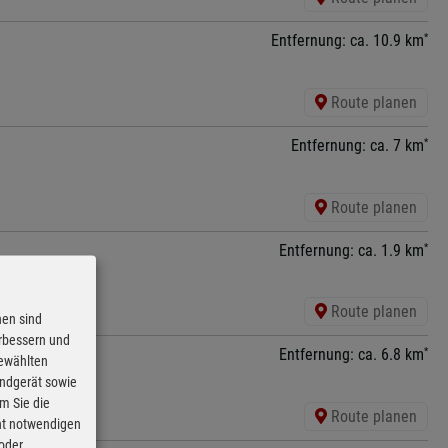
*
Entfernung: ca. 10.9 km
Route planen
*
Entfernung: ca. 7 km
Route planen
*
Entfernung: ca. 1.9 km
Route planen
nen sind
erbessern und
*
Entfernung: ca. 6.8 km
gewählten
Endgerät sowie
m Sie die
Route planen
cht notwendigen
 oder