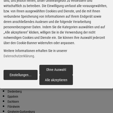
Super Preise in Diedenberg
sind, uns jedoch helfen, unser Onlineangebot zu verbessern und
wirtschaftlich zu betreiben. Die Einwilligung umfasst alle vorausgewählten,
bzw. von Ihnen ausgewählten Cookies und Dienste, und die mit Ihnen
Bester Super E10 Preis in
verbundene Speicherung von Informationen auf Ihrem Endgerät sowie
Diedenberg
deren anschließendes Auslesen und die folgende Verarbeitung
personenbezogener Daten. Indem Sie die Kategorien auswählen und auf
9
2.03
€
„Alle akzeptieren“ klicken, willigen Sie in die Verwendung der nicht
notwendigen Cookies und Dienste ein. Sie können Ihre Auswahl jederzeit
Super E10
über den Cookie-Banner widerrufen oder anpassen.
Globus SB Warenhaus
Weitere Informationen erhalten Sie in unserer
Heddingheimer Strasse 22
65795 Hattersheim
Datenschutzerklärung
.
Super E10 Preise in Diedenberg
Preiswerter tanken - finden Sie die günstigsten Benzin und Diesel
Ohne Auswahl
Preise in Ihrer Stadt
Einstellungen
...
fortfahren
Alle akzeptieren
Bad Soden
Bischofsheim
Diedenberg
Eppstein
Eschborn
Flörsheim
Ginsheim-Gustavsburg