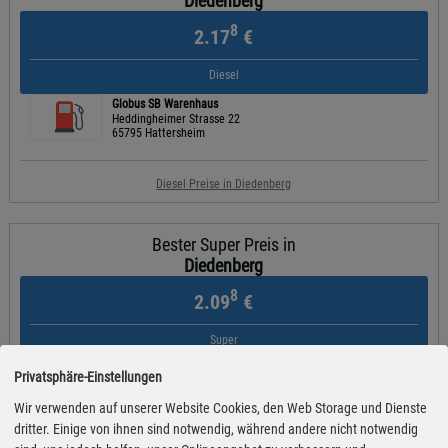
Diedenberg
8
2.17
€
Diesel
Globus SB Warenhaus
Heddingheimer Strasse 22
65795 Hattersheim
Diesel Preise in Diedenberg
Bester Super Preis in
Diedenberg
8
2.09
€
Super
Globus SB Warenhaus
Privatsphäre-Einstellungen
Heddingheimer Strasse 22
65795 Hattersheim
Wir verwenden auf unserer Website Cookies, den Web Storage und Dienste
dritter. Einige von ihnen sind notwendig, während andere nicht notwendig