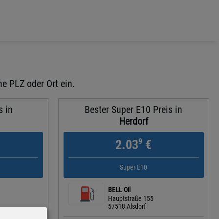
ne PLZ oder Ort ein.
s in
Bester Super E10 Preis in
Herdorf
9
2.03
€
Super E10
BELL Oil
Hauptstraße 155
57518 Alsdorf