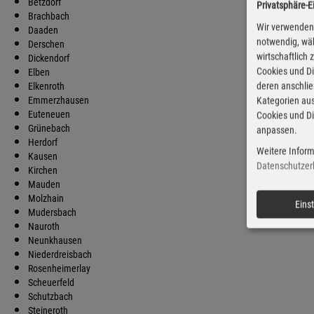
Betzdorf
Privatsphäre-E
Brachbach
Wir verwenden 
Daaden
notwendig, wäh
Derschen
wirtschaftlich
Dickendorf
Cookies und Di
Elben
deren anschli
Elkenroth
Emmerzhausen
Kategorien aus
Euteneuen
Cookies und Di
Grünebach
anpassen.
Herdorf
Weitere Inform
Kausen
Datenschutzer
Kirchen
Mauden
Molzhain
Eins
Mudersbach
Nauroth
Neunkhausen
Niederdreisbach
Rosenheimerlay
Scheuerfeld
Schutzbach
Steineroth