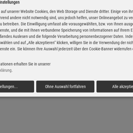
instellungen
Diesel Preise in Herdorf
Super Preise in Herdo
auf unserer Website Cookies, den Web Storage und Dienste dritter. Einige von ih
rend andere nicht notwendig sind, uns jedoch helfen, unser Onlineangebot zu v
 zu betreiben. Die Einwilligung umfasst alle vorausgewählten, bzw. von Ihnen aus
enste, und die mit Ihnen verbundene Speicherung von Informationen auf Ihrem 
eßendes Auslesen und die folgende Verarbeitung personenbezogener Daten. Inde
wählen und auf „Alle akzeptieren“ klicken, willigen Sie in die Verwendung der ni
enste ein. Sie können Ihre Auswahl jederzeit über den Cookie-Banner widerrufen
ationen erhalten Sie in unserer
klärung
.
tellungen
...
Ohne Auswahl fortfahren
Alle akzepti