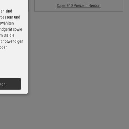
rf
Super E10 Preise in Herdorf
nen sind
erbessern und
gewählten
Endgerät sowie
m Sie die
cht notwendigen
 oder
eren