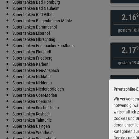
Super tanken Bad Homburg
Super tanken Bad Nauheim
Super tanken Bad Vilbel
9
2.16
Super tanken Bingenheimer Mühle
Super tanken Dammeshof
gestern 18:
Super tanken Eiserhof
Super tanken Elbrechting
Super tanken Erlenbacher Forsthaus
9
2.17
Super tanken Florstadt
Super tanken Friedberg
gestern 19:
Super tanken Karben
Super tanken Neu-Anspach
Super tanken Niddatal
9
2.18
Super tanken Nidderau
Super tanken Niederdorfelden
Privatsphäre-E
gestern 19:
Super tanken Ober-Mörlen
Wir verwenden 
Super tanken Oberursel
notwendig, wäh
Super tanken Reichelsheim
wirtschaftlich
9
2.18
Super tanken Rosbach
Cookies und Di
Super tanken Talmühle
deren anschli
Super tanken Usingen
gestern 19:
Kategorien aus
Super tanken Wehrheim
Cookies und Di
Super tanken Winnerhöfe