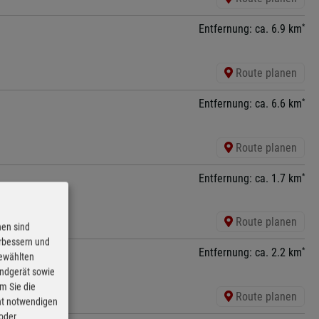
*
Entfernung: ca. 6.9 km
Route planen
*
Entfernung: ca. 6.6 km
Route planen
*
Entfernung: ca. 1.7 km
Route planen
nen sind
erbessern und
*
Entfernung: ca. 2.2 km
gewählten
Endgerät sowie
m Sie die
Route planen
cht notwendigen
 oder