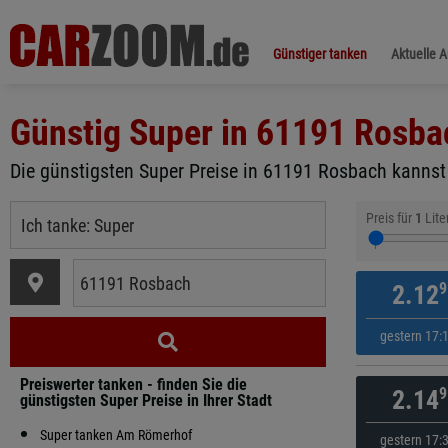
Günstiger tanken
Aktuelle 
Günstig Super in
61191 Rosba
Die günstigsten Super Preise in 61191 Rosbach kannst 
Preis für
1
Lite
9
2.12
gestern 17:
Preiswerter tanken - finden Sie die
9
2.14
günstigsten Super Preise in Ihrer Stadt
Super tanken Am Römerhof
gestern 17: