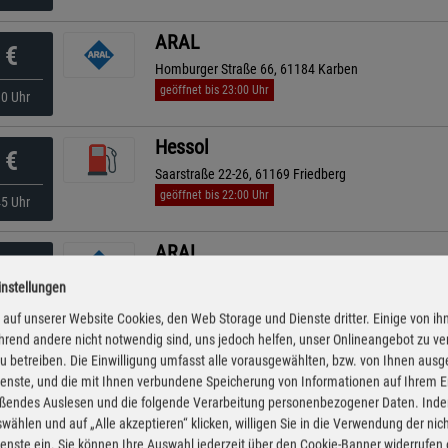
ARAL
€
Homburger Straße 66, 61184 Karben
geöffnet bis 23:00 Uhr
10 Uhr
Hessol
€
Saarstraße 22-26, 61169 Friedberg
geöffnet bis 22:00 Uhr
45 Uhr
ARAL
€
Carl-Benz-Straße 1, 61191 Rosbach Vor Der Höhe
instellungen
geöffnet bis 23:00 Uhr
kürzeste Anfahrt
10 Uhr
auf unserer Website Cookies, den Web Storage und Dienste dritter. Einige von ih
rend andere nicht notwendig sind, uns jedoch helfen, unser Onlineangebot zu v
Shell
 zu betreiben. Die Einwilligung umfasst alle vorausgewählten, bzw. von Ihnen aus
€
enste, und die mit Ihnen verbundene Speicherung von Informationen auf Ihrem 
Raiffeisenstr. 2, 61191 Rosbach
eßendes Auslesen und die folgende Verarbeitung personenbezogener Daten. Inde
ganztägig geöffnet
30 Uhr
wählen und auf „Alle akzeptieren“ klicken, willigen Sie in die Verwendung der ni
enste ein. Sie können Ihre Auswahl jederzeit über den Cookie-Banner widerrufen