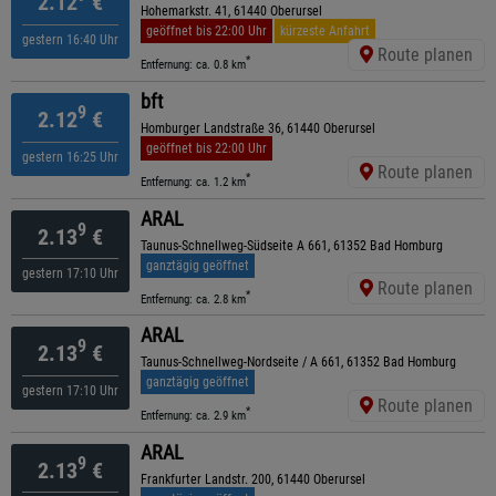
2.12
€
Hohemarkstr. 41, 61440 Oberursel
geöffnet bis 22:00 Uhr
kürzeste Anfahrt
gestern 16:40 Uhr
Route planen
*
Entfernung: ca. 0.8 km
bft
9
2.12
€
Homburger Landstraße 36, 61440 Oberursel
geöffnet bis 22:00 Uhr
gestern 16:25 Uhr
Route planen
*
Entfernung: ca. 1.2 km
ARAL
9
2.13
€
Taunus-Schnellweg-Südseite A 661, 61352 Bad Homburg
ganztägig geöffnet
gestern 17:10 Uhr
Route planen
*
Entfernung: ca. 2.8 km
ARAL
9
2.13
€
Taunus-Schnellweg-Nordseite / A 661, 61352 Bad Homburg
ganztägig geöffnet
gestern 17:10 Uhr
Route planen
*
Entfernung: ca. 2.9 km
ARAL
9
2.13
€
Frankfurter Landstr. 200, 61440 Oberursel