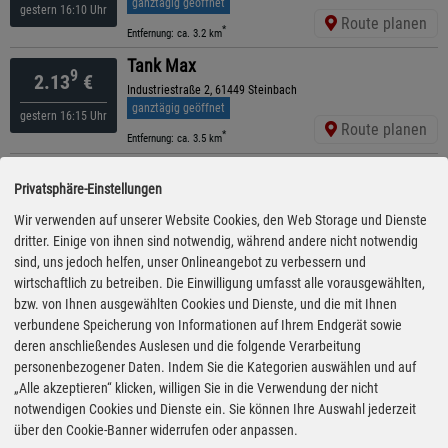
ganztägig geöffnet
gestern 16:10 Uhr
Route planen
*
Entfernung: ca. 3.2 km
Tank Max
9
2.13
€
Industriestraße 2, 61449 Steinbach
ganztägig geöffnet
gestern 16:15 Uhr
Route planen
*
Entfernung: ca. 3.5 km
ARAL
9
2.16
€
Privatsphäre-Einstellungen
Urseler Straße 38, 61348 Bad Homburg
geöffnet bis 22:00 Uhr
Wir verwenden auf unserer Website Cookies, den Web Storage und Dienste
gestern 19:10 Uhr
Route planen
dritter. Einige von ihnen sind notwendig, während andere nicht notwendig
*
Entfernung: ca. 3 km
sind, uns jedoch helfen, unser Onlineangebot zu verbessern und
ESSO
wirtschaftlich zu betreiben. Die Einwilligung umfasst alle vorausgewählten,
9
2.16
€
Hindenburgring 40 , 61348 Bad Homburg Vor Der Höhe
bzw. von Ihnen ausgewählten Cookies und Dienste, und die mit Ihnen
geöffnet bis 22:00 Uhr
verbundene Speicherung von Informationen auf Ihrem Endgerät sowie
gestern 15:40 Uhr
Route planen
deren anschließendes Auslesen und die folgende Verarbeitung
*
Entfernung: ca. 3.4 km
personenbezogener Daten. Indem Sie die Kategorien auswählen und auf
ESSO
„Alle akzeptieren“ klicken, willigen Sie in die Verwendung der nicht
9
2.16
€
Hessenring 99 , 61348 Bad Homburg
notwendigen Cookies und Dienste ein. Sie können Ihre Auswahl jederzeit
geöffnet bis 23:00 Uhr
über den Cookie-Banner widerrufen oder anpassen.
gestern 15:40 Uhr
Route planen