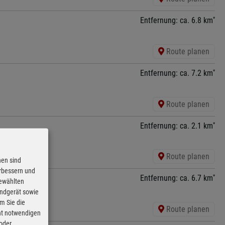
*
Entfernung: ca. 6.8 km
Route planen
*
Entfernung: ca. 7.2 km
Route planen
*
Entfernung: ca. 2.1 km
Route planen
nen sind
erbessern und
*
Entfernung: ca. 6.7 km
gewählten
Endgerät sowie
m Sie die
Route planen
cht notwendigen
 oder