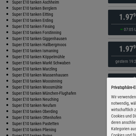
Super E10 tanken Aschheim
Super E10 tanken Berglern
Super E10 tanken Eitting
9
1.97
Super E10 tanken Erding
Super E10 tanken Finsing
07:05 
Super E10 tanken Forstinning
Super E10 tanken Giggenhausen
Super E10 tanken Hallbergmoos
9
1.97
Super E10 tanken Ismaning
Super E10 tanken Köppelmühle
gestern 19:
Super E10 tanken Markt Schwaben
Super E10 tanken Marzling
Super E10 tanken Massenhausen
9
1.98
Super E10 tanken Moosinning
Super E10 tanken Moosmühle
Privatsphäre-E
vor 30 Mi
Super E10 tanken München-Flughafen
Wir verwenden 
Super E10 tanken Neuching
notwendig, wäh
Super E10 tanken Neufarn
wirtschaftlich
9
1.98
Super E10 tanken Oberding
Cookies und Di
Super E10 tanken Ottenhofen
deren anschli
Super E10 tanken Pastetten
gestern 19:
Kategorien aus
Super E10 tanken Pliening
Cookies und Di
Super E10 tanken Poing