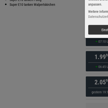
anpassen.
9
Super E10 tanken Walpertskirchen
1.98
Weitere Inform
vor 60 Mi
Datenschutzer
9
Eins
1.98
07:10 
9
1.99
06:45 
9
2.05
gestern 19: