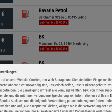
Bavaria Petrol
€
Berghamer Straße 3, 85435 Erding
geöffnet bis 20:00 Uhr
Uhr
BK
€
Münchner Str. 22, 85464 Neufinsing
geöffnet bis 20:00 Uhr
25 Uhr
BK
€
Ismaninger Straße 13, 85452 Moosinning
instellungen
geöffnet bis 19:30 Uhr
kürzeste Anfahrt
nuten
auf unserer Website Cookies, den Web Storage und Dienste dritter. Einige von ih
rend andere nicht notwendig sind, uns jedoch helfen, unser Onlineangebot zu v
ESSO
 zu betreiben. Die Einwilligung umfasst alle vorausgewählten, bzw. von Ihnen aus
€
enste, und die mit Ihnen verbundene Speicherung von Informationen auf Ihrem 
Erdinger Str. 5 , 85464 Finsing
eßendes Auslesen und die folgende Verarbeitung personenbezogener Daten. Inde
geöffnet bis 20:00 Uhr
25 Uhr
wählen und auf „Alle akzeptieren“ klicken, willigen Sie in die Verwendung der ni
enste ein. Sie können Ihre Auswahl jederzeit über den Cookie-Banner widerrufen