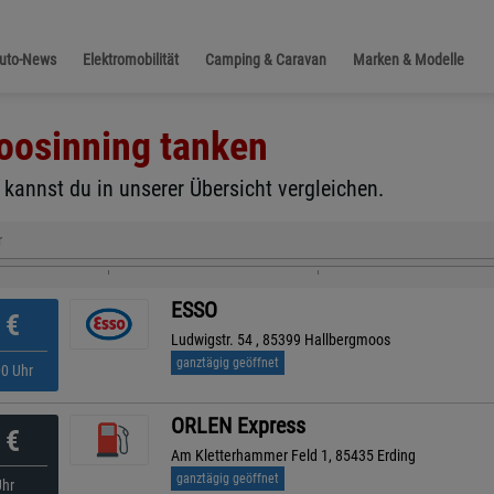
Auto-News
Elektromobilität
Camping & Caravan
Marken & Modelle
oosinning
tanken
kannst du in unserer Übersicht vergleichen.
r
ESSO
€
Ludwigstr. 54 , 85399 Hallbergmoos
ganztägig geöffnet
00 Uhr
ORLEN Express
€
Am Kletterhammer Feld 1, 85435 Erding
ganztägig geöffnet
Uhr