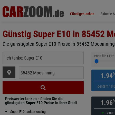
Günstiger tanken
Aktuelle 
Günstig Super E10 in
85452 M
Die günstigsten Super E10 Preise in 85452 Moosinning 
Preis für
1
Lite
9
1.94
gestern 18:
Preiswerter tanken - finden Sie die
9
1.96
günstigsten Super E10 Preise in Ihrer Stadt
Super E10 tanken Anzing
07:00 