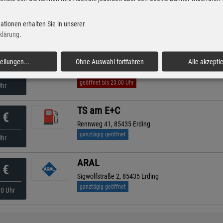
ESSO
€
Muenchener Str. 57 , 85435 Erding
ationen erhalten Sie in unserer
geöffnet bis 22:00 Uhr
nuten
klärung
.
Shell
tellungen
...
Ohne Auswahl fortfahren
Alle akzepti
€
Muenchener Str. 42, 85435 Erding
geöffnet bis 23:00 Uhr
Uhr
TS am E+C
€
Rennweg 41, 85435 Erding
ganztägig geöffnet
Uhr
ARAL
€
Sigwolfstraße 2, 85435 Erding
ganztägig geöffnet
10 Uhr