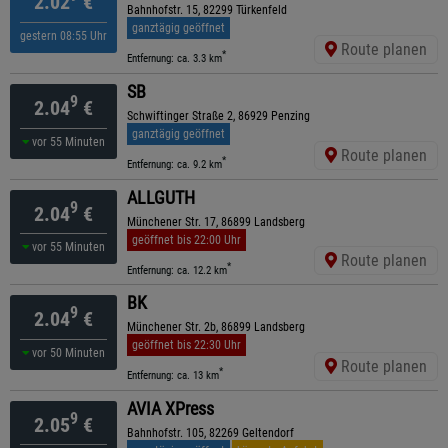
2.02
€
Bahnhofstr. 15, 82299 Türkenfeld
ganztägig geöffnet
gestern 08:55 Uhr
Route planen
*
Entfernung: ca. 3.3 km
SB
9
2.04
€
Schwiftinger Straße 2, 86929 Penzing
ganztägig geöffnet
vor 55 Minuten
Route planen
*
Entfernung: ca. 9.2 km
ALLGUTH
9
2.04
€
Münchener Str. 17, 86899 Landsberg
geöffnet bis 22:00 Uhr
vor 55 Minuten
Route planen
*
Entfernung: ca. 12.2 km
BK
9
2.04
€
Münchener Str. 2b, 86899 Landsberg
geöffnet bis 22:30 Uhr
vor 50 Minuten
Route planen
*
Entfernung: ca. 13 km
AVIA XPress
9
2.05
€
Bahnhofstr. 105, 82269 Geltendorf