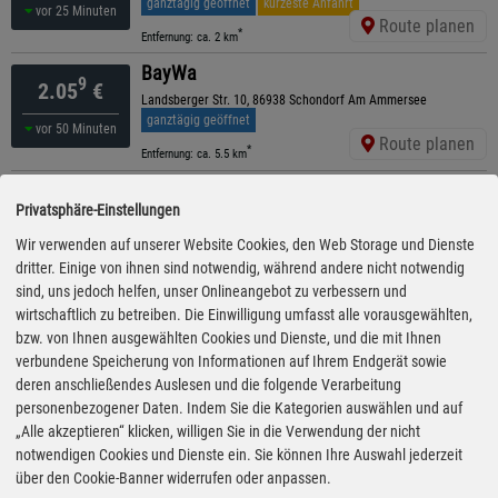
ganztägig geöffnet
kürzeste Anfahrt
vor 25 Minuten
Route planen
*
Entfernung: ca. 2 km
BayWa
9
2.05
€
Landsberger Str. 10, 86938 Schondorf Am Ammersee
ganztägig geöffnet
vor 50 Minuten
Route planen
*
Entfernung: ca. 5.5 km
Tankhof Lengenfeld
9
2.05
€
Privatsphäre-Einstellungen
Am Gewerbering 16, 86932 Lengenfeld
ganztägig geöffnet
Wir verwenden auf unserer Website Cookies, den Web Storage und Dienste
16:05 Uhr
Route planen
dritter. Einige von ihnen sind notwendig, während andere nicht notwendig
*
Entfernung: ca. 12.7 km
sind, uns jedoch helfen, unser Onlineangebot zu verbessern und
JET
wirtschaftlich zu betreiben. Die Einwilligung umfasst alle vorausgewählten,
9
2.06
€
Bruckerstr. 32 A, 82266 Inning Am Ammersee
bzw. von Ihnen ausgewählten Cookies und Dienste, und die mit Ihnen
ganztägig geöffnet
verbundene Speicherung von Informationen auf Ihrem Endgerät sowie
vor 40 Minuten
Route planen
deren anschließendes Auslesen und die folgende Verarbeitung
*
Entfernung: ca. 8 km
personenbezogener Daten. Indem Sie die Kategorien auswählen und auf
ARAL
„Alle akzeptieren“ klicken, willigen Sie in die Verwendung der nicht
9
2.06
€
Schondorfer Straße 12, 86919 Utting Am Ammersee
notwendigen Cookies und Dienste ein. Sie können Ihre Auswahl jederzeit
geöffnet bis 21:00 Uhr
über den Cookie-Banner widerrufen oder anpassen.
vor 50 Minuten
Route planen