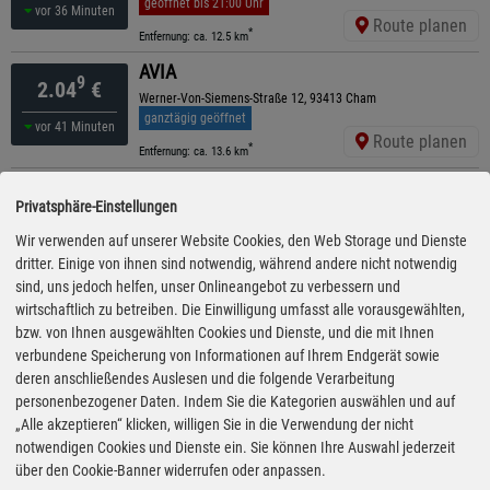
geöffnet bis 21:00 Uhr
vor 36 Minuten
Route planen
*
Entfernung: ca. 12.5 km
AVIA
9
2.04
€
Werner-Von-Siemens-Straße 12, 93413 Cham
ganztägig geöffnet
vor 41 Minuten
Route planen
*
Entfernung: ca. 13.6 km
ENI
9
2.06
€
Privatsphäre-Einstellungen
Bayerwaldstr. 2, 94362 Neukirchen
ganztägig geöffnet
Wir verwenden auf unserer Website Cookies, den Web Storage und Dienste
12:20 Uhr
Route planen
dritter. Einige von ihnen sind notwendig, während andere nicht notwendig
*
Entfernung: ca. 14.3 km
sind, uns jedoch helfen, unser Onlineangebot zu verbessern und
AVIA
wirtschaftlich zu betreiben. Die Einwilligung umfasst alle vorausgewählten,
9
2.07
€
Straubinger Straße 8, 94354 Haselbach
bzw. von Ihnen ausgewählten Cookies und Dienste, und die mit Ihnen
ganztägig geöffnet
verbundene Speicherung von Informationen auf Ihrem Endgerät sowie
vor 16 Minuten
Route planen
deren anschließendes Auslesen und die folgende Verarbeitung
*
Entfernung: ca. 9.6 km
personenbezogener Daten. Indem Sie die Kategorien auswählen und auf
Shell
„Alle akzeptieren“ klicken, willigen Sie in die Verwendung der nicht
9
2.08
€
Chamer Str. 20, 94347 Ascha
notwendigen Cookies und Dienste ein. Sie können Ihre Auswahl jederzeit
geöffnet bis 19:30 Uhr
über den Cookie-Banner widerrufen oder anpassen.
vor 36 Minuten
Route planen