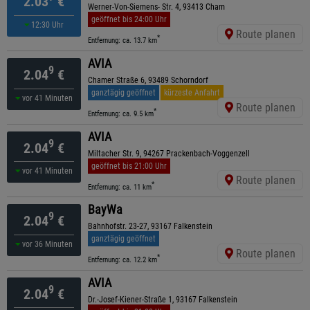
2.03
€
Werner-Von-Siemens- Str. 4, 93413 Cham
geöffnet bis 24:00 Uhr
12:30 Uhr
Route planen
*
Entfernung: ca. 13.7 km
AVIA
9
2.04
€
Chamer Straße 6, 93489 Schorndorf
ganztägig geöffnet
kürzeste Anfahrt
vor 41 Minuten
Route planen
*
Entfernung: ca. 9.5 km
AVIA
9
2.04
€
Miltacher Str. 9, 94267 Prackenbach-Voggenzell
geöffnet bis 21:00 Uhr
vor 41 Minuten
Route planen
*
Entfernung: ca. 11 km
BayWa
9
2.04
€
Bahnhofstr. 23-27, 93167 Falkenstein
ganztägig geöffnet
vor 36 Minuten
Route planen
*
Entfernung: ca. 12.2 km
AVIA
9
2.04
€
Dr.-Josef-Kiener-Straße 1, 93167 Falkenstein