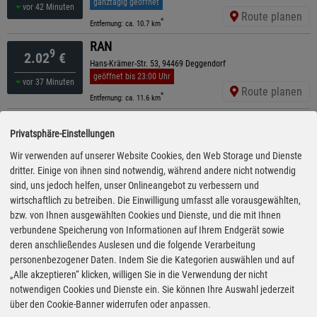
ganztägig geöffnet
vor 42 Minuten
Route planen
*
Entfernung: ca. 10.7 km
RAN
9
2.02
€
Hans-Krämer-Str. 53, 94469 Deggendorf
geöffnet bis 23:00 Uhr
vor 37 Minuten
Route planen
*
Entfernung: ca. 11.6 km
TotalEnergies
9
2.03
€
Privatsphäre-Einstellungen
Deggendorfer Str. 61, 94447 Plattling
geöffnet bis 22:00 Uhr
kürzeste Anfahrt
Wir verwenden auf unserer Website Cookies, den Web Storage und Dienste
vor 2 Minuten
Route planen
dritter. Einige von ihnen sind notwendig, während andere nicht notwendig
*
Entfernung: ca. 6.8 km
sind, uns jedoch helfen, unser Onlineangebot zu verbessern und
ENI
wirtschaftlich zu betreiben. Die Einwilligung umfasst alle vorausgewählten,
9
2.03
€
Industriestr. 2, 94363 Oberschneiding
bzw. von Ihnen ausgewählten Cookies und Dienste, und die mit Ihnen
geöffnet bis 21:00 Uhr
verbundene Speicherung von Informationen auf Ihrem Endgerät sowie
gestern 18:25 Uhr
Route planen
deren anschließendes Auslesen und die folgende Verarbeitung
*
Entfernung: ca. 11 km
personenbezogener Daten. Indem Sie die Kategorien auswählen und auf
ARAL
„Alle akzeptieren“ klicken, willigen Sie in die Verwendung der nicht
9
2.04
€
Angermuehle 8, 94469 Deggendorf
notwendigen Cookies und Dienste ein. Sie können Ihre Auswahl jederzeit
geöffnet bis 21:00 Uhr
über den Cookie-Banner widerrufen oder anpassen.
gestern 16:10 Uhr
Route planen