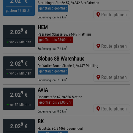
2.02
€
Straubinger Straße 57, 94342 Straßkirchen
ganztägig geöffnet
gestern 17:55 Uhr
Route planen
*
Entfernung: ca. 6.9 km
HEM
9
2.02
€
Passauer Strasse 36, 94447 Plattling
geöffnet bis 23:00 Uhr
vor 27 Minuten
Route planen
*
Entfernung: ca. 7.4 km
Globus SB Warenhaus
9
2.02
€
Dr. Walter Bruch Straße 1, 94447 Plattling
ganztägig geöffnet
vor 37 Minuten
Route planen
*
Entfernung: ca. 7.5 km
AVIA
9
2.02
€
Donaustraße 67, 94526 Metten
geöffnet bis 23:00 Uhr
vor 52 Minuten
Route planen
*
Entfernung: ca. 8.6 km
BK
9
2.02
€
Hauptstr. 30, 94469 Deggendorf