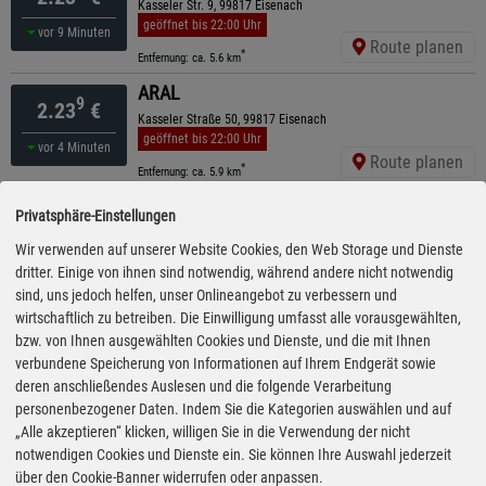
Kasseler Str. 9, 99817 Eisenach
geöffnet bis 22:00 Uhr
vor 9 Minuten
Route planen
*
Entfernung: ca. 5.6 km
ARAL
9
2.23
€
Kasseler Straße 50, 99817 Eisenach
geöffnet bis 22:00 Uhr
vor 4 Minuten
Route planen
*
Entfernung: ca. 5.9 km
ARAL
Privatsphäre-Einstellungen
9
2.23
€
Clemensstraße 19, 99817 Eisenach
Wir verwenden auf unserer Website Cookies, den Web Storage und Dienste
ganztägig geöffnet
vor 9 Minuten
dritter. Einige von ihnen sind notwendig, während andere nicht notwendig
Route planen
*
Entfernung: ca. 6.6 km
sind, uns jedoch helfen, unser Onlineangebot zu verbessern und
wirtschaftlich zu betreiben. Die Einwilligung umfasst alle vorausgewählten,
ARAL
9
2.23
€
bzw. von Ihnen ausgewählten Cookies und Dienste, und die mit Ihnen
An Der Karlskuppe 1, 99817 Eisenach
verbundene Speicherung von Informationen auf Ihrem Endgerät sowie
geöffnet bis 22:00 Uhr
vor 9 Minuten
deren anschließendes Auslesen und die folgende Verarbeitung
Route planen
*
Entfernung: ca. 7.1 km
personenbezogener Daten. Indem Sie die Kategorien auswählen und auf
„Alle akzeptieren“ klicken, willigen Sie in die Verwendung der nicht
Access
9
2.23
€
notwendigen Cookies und Dienste ein. Sie können Ihre Auswahl jederzeit
Langensalzaer Str. 77, 99817 Eisenach
über den Cookie-Banner widerrufen oder anpassen.
geöffnet bis 22:00 Uhr