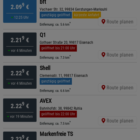
bft
9
2.09
€
Vachaer Str. 32, 99834 Gerstungen-Marksuhl
ganztägig geöffnet
kürzeste Anfahrt
12:25 Uhr
Route planen
*
Entfernung: ca. 5.6 km
Q1
9
2.21
€
Gothaer Straße 20, 99817 Eisenach
geöffnet bis 21:00 Uhr
vor 4 Minuten
Route planen
*
Entfernung: ca. 7.3 km
Shell
9
2.22
€
Clemensstr. 11, 99817 Eisenach
ganztägig geöffnet
vor 4 Minuten
Route planen
*
Entfernung: ca. 6.6 km
AVEX
9
2.22
€
Bahnhofstr. 38, 99842 Ruhla
geöffnet bis 22:00 Uhr
vor 19 Minuten
Route planen
*
Entfernung: ca. 7.5 km
Markenfreie TS
9
2.23
€