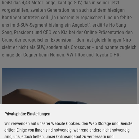
heißt das 4,43 Meter lange, kantige SUV, das in seiner jetzt
vorgestellten, zweiten Generation nun auch auf dem hiesigen
Kontinent antreten soll. „In unserem europäischen Line-up fehlte
uns im B-SUV-Segment bislang ein Angebot“, erklärte Ho Sung
Song, Präsident und CEO von Kia bei der Online-Präsentation den
Grund der europäischen Expansion – den fast gleich langen Niro
sieht er nicht als SUV, sondern als Crossover – und nannte zugleich
einige der Gegner beim Namen: VW T-Roc und Toyota C-HR.
Privatsphäre-Einstellungen
Wir verwenden auf unserer Website Cookies, den Web Storage und Dienste
dritter. Einige von ihnen sind notwendig, während andere nicht notwendig
sind, uns jedoch helfen, unser Onlineangebot zu verbessern und