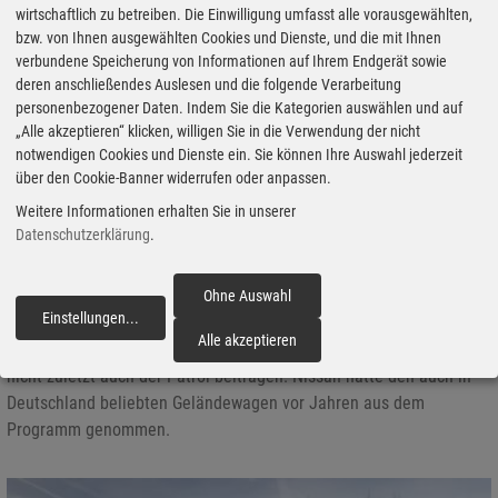
wirtschaftlich zu betreiben. Die Einwilligung umfasst alle vorausgewählten,
bzw. von Ihnen ausgewählten Cookies und Dienste, und die mit Ihnen
verbundene Speicherung von Informationen auf Ihrem Endgerät sowie
deren anschließendes Auslesen und die folgende Verarbeitung
personenbezogener Daten. Indem Sie die Kategorien auswählen und auf
„Alle akzeptieren“ klicken, willigen Sie in die Verwendung der nicht
Tokio 2025: Nissan zeigt wieder einen Patrol
notwendigen Cookies und Dienste ein. Sie können Ihre Auswahl jederzeit
über den Cookie-Banner widerrufen oder anpassen.
29.10.2025 - Nissan präsentiert auf der Japan Mobility Show (–
Weitere Informationen erhalten Sie in unserer
9.11.) unter anderem den Van Elgrand und den für das
Datenschutzerklärung
.
Geschäftsjahr 2027 in Japan angekündigten neuen Patrol.
Erklärtes Ziel ist die Rückkehr zu einem langfristigen Wachstum.
Für seinen Heimatmarkt plant Nissan eine Überarbeitung seiner
Ohne Auswahl
Einstellungen
...
Kernmodelle und die Expansion in neue Segmente, aber auch
fortfahren
Alle akzeptieren
global soll die Marke wieder mehr Gewicht bekommen. Dazu soll
nicht zuletzt auch der Patrol beitragen. Nissan hatte den auch in
Deutschland beliebten Geländewagen vor Jahren aus dem
Programm genommen.