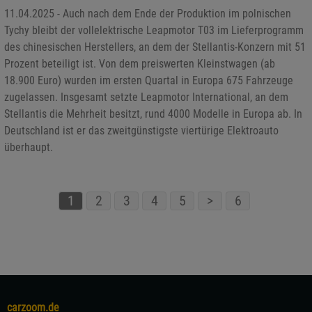
11.04.2025 - Auch nach dem Ende der Produktion im polnischen
Tychy bleibt der vollelektrische Leapmotor T03 im Lieferprogramm
des chinesischen Herstellers, an dem der Stellantis-Konzern mit 51
Prozent beteiligt ist. Von dem preiswerten Kleinstwagen (ab
18.900 Euro) wurden im ersten Quartal in Europa 675 Fahrzeuge
zugelassen. Insgesamt setzte Leapmotor International, an dem
Stellantis die Mehrheit besitzt, rund 4000 Modelle in Europa ab. In
Deutschland ist er das zweitgünstigste viertürige Elektroauto
überhaupt.
1
2
3
4
5
>
6
carzoom.de