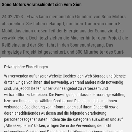
Sono Motors verabschiedet sich vom Sion
24.02.2023 - Etwas kann niemand den Gründern von Sono Motors
absprechen. Sie haben gekämpft, um ihren Traum von einem E-
Mobil, das einen großen Teil der Energie aus der Sonne zieht, zu
verwirklichen. Doch jetzt ziehen die Macher hinter dem Projekt die
Reißleine, und der Sion fährt in den Sonnenuntergang. Das
ehrgeizige Projekt ist gescheitert, und 300 Mitarbeiter des Start-
ups verlieren ihren Job.
Privatsphäre-Einstellungen
Wir verwenden auf unserer Website Cookies, den Web Storage und Dienste
dritter. Einige von ihnen sind notwendig, während andere nicht notwendig
sind, uns jedoch helfen, unser Onlineangebot zu verbessern und
wirtschaftlich zu betreiben. Die Einwilligung umfasst alle vorausgewählten,
bzw. von Ihnen ausgewählten Cookies und Dienste, und die mit Ihnen
verbundene Speicherung von Informationen auf Ihrem Endgerät sowie
deren anschließendes Auslesen und die folgende Verarbeitung
personenbezogener Daten. Indem Sie die Kategorien auswählen und auf
„Alle akzeptieren“ klicken, willigen Sie in die Verwendung der nicht
notwendigen Cookies und Dienste ein. Sie können Ihre Auswahl jederzeit