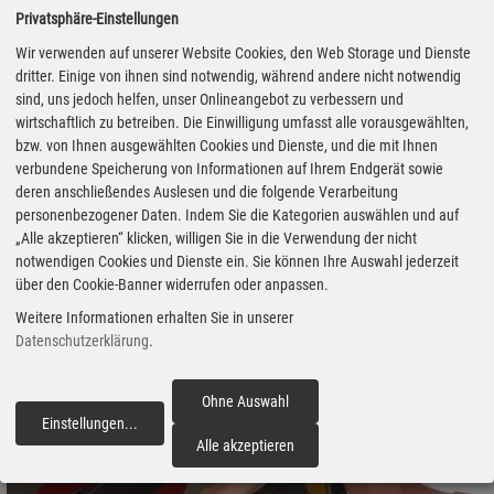
Straßentankstellen, begrüßt die Anpassung, wünscht sich aber
Privatsphäre-Einstellungen
einen etwas anderen Schwerpunkt bei der Umsetzung. „Die
Wir verwenden auf unserer Website Cookies, den Web Storage und Dienste
Revision sollte jedoch nicht primär als Instrument zur Einführung
dritter. Einige von ihnen sind notwendig, während andere nicht notwendig
zusätzlicher Ausbaupflichten genutzt werden, sondern vor allem als
sind, uns jedoch helfen, unser Onlineangebot zu verbessern und
Chance, den bestehenden Ordnungsrahmen an entscheidenden
wirtschaftlich zu betreiben. Die Einwilligung umfasst alle vorausgewählten,
Punkten zu verbessern“, heißt es.
bzw. von Ihnen ausgewählten Cookies und Dienste, und die mit Ihnen
verbundene Speicherung von Informationen auf Ihrem Endgerät sowie
deren anschließendes Auslesen und die folgende Verarbeitung
personenbezogener Daten. Indem Sie die Kategorien auswählen und auf
„Alle akzeptieren“ klicken, willigen Sie in die Verwendung der nicht
notwendigen Cookies und Dienste ein. Sie können Ihre Auswahl jederzeit
über den Cookie-Banner widerrufen oder anpassen.
Weitere Informationen erhalten Sie in unserer
Datenschutzerklärung
.
Ohne Auswahl
Einstellungen
...
fortfahren
Alle akzeptieren