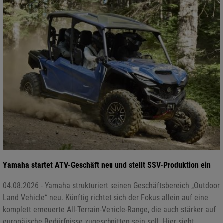
Yamaha startet ATV-Geschäft neu und stellt SSV-Produktion ein
04.08.2026 - Yamaha strukturiert seinen Geschäftsbereich „Outdoor
Land Vehicle“ neu. Künftig richtet sich der Fokus allein auf eine
komplett erneuerte All-Terrain-Vehicle-Range, die auch stärker auf
europäische Bedürfnisse zugeschnitten sein soll. Hier sieht