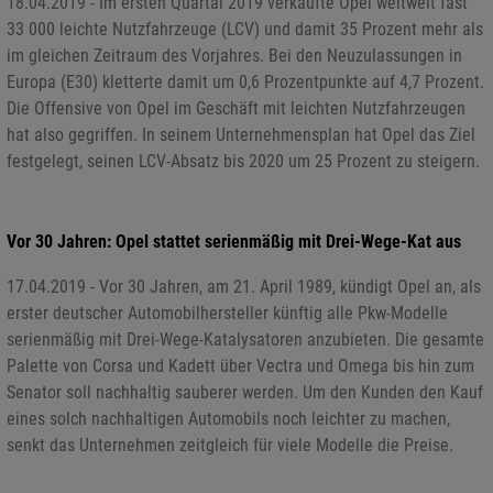
18.04.2019 - Im ersten Quartal 2019 verkaufte Opel weltweit fast
33 000 leichte Nutzfahrzeuge (LCV) und damit 35 Prozent mehr als
im gleichen Zeitraum des Vorjahres. Bei den Neuzulassungen in
Europa (E30) kletterte damit um 0,6 Prozentpunkte auf 4,7 Prozent.
Die Offensive von Opel im Geschäft mit leichten Nutzfahrzeugen
hat also gegriffen. In seinem Unternehmensplan hat Opel das Ziel
festgelegt, seinen LCV-Absatz bis 2020 um 25 Prozent zu steigern.
Vor 30 Jahren: Opel stattet serienmäßig mit Drei-Wege-Kat aus
17.04.2019 - Vor 30 Jahren, am 21. April 1989, kündigt Opel an, als
erster deutscher Automobilhersteller künftig alle Pkw-Modelle
serienmäßig mit Drei-Wege-Katalysatoren anzubieten. Die gesamte
Palette von Corsa und Kadett über Vectra und Omega bis hin zum
Senator soll nachhaltig sauberer werden. Um den Kunden den Kauf
eines solch nachhaltigen Automobils noch leichter zu machen,
senkt das Unternehmen zeitgleich für viele Modelle die Preise.