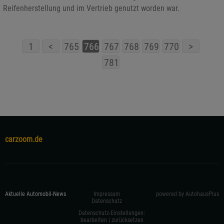
Reifenherstellung und im Vertrieb genutzt worden war.
1
<
765
766
767
768
769
770
>
781
carzoom.de
Aktuelle Automobil-News
Impressum
powered by AutohausPlus
Datenschutz
Datenschutz-Einstellungen:
bearbeiten
|
zurücksetzen