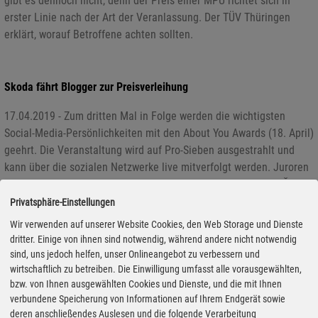
gibt es dennoch nicht, denn der Preis einer MPU richtet sich in
erster Linie nach der Art der Veranlassung. Der TÜV Thüringen
erklärt, worauf Betroffene achten sollten.
Skoda fährt Blogger zur Preisverleihung
17.04.2019 - Zum dritten Mal in Folge werden die wichtigsten
Social-Media-Persönlichkeiten mit den About You Awards (18. April)
geehrt. Die Veranstaltung wird auf Pro-Sieben ausgestrahlt und
kann über die sozialen Netzwerke live mitverfolgt werden. Juroren
und Nominierte sowie andere prominente Gäste werden von Škoda
zum roten Teppich vorgefahren.
Privatsphäre-Einstellungen
Wir verwenden auf unserer Website Cookies, den Web Storage und Dienste
dritter. Einige von ihnen sind notwendig, während andere nicht notwendig
Ford schafft Rekordzahlen bei den Nutzfahrzeugen
sind, uns jedoch helfen, unser Onlineangebot zu verbessern und
wirtschaftlich zu betreiben. Die Einwilligung umfasst alle vorausgewählten,
17.04.2019 - Das erste Quartal 2019 beschert Ford Rekord-
bzw. von Ihnen ausgewählten Cookies und Dienste, und die mit Ihnen
Zulassungsergebnisse bei den Nutzfahrzeugen in Deutschland: Mit
verbundene Speicherung von Informationen auf Ihrem Endgerät sowie
deren anschließendes Auslesen und die folgende Verarbeitung
über 13.100 neu zugelassenen Einheiten und einem Nutzfahrzeug-