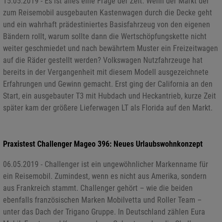
15.05.2019 - Es ist alles eine Frage der Zeit. Wenn der Markt der
zum Reisemobil ausgebauten Kastenwagen durch die Decke geht
und ein wahrhaft prädestiniertes Basisfahrzeug von den eigenen
Bändern rollt, warum sollte dann die Wertschöpfungskette nicht
weiter geschmiedet und nach bewährtem Muster ein Freizeitwagen
auf die Räder gestellt werden? Volkswagen Nutzfahrzeuge hat
bereits in der Vergangenheit mit diesem Modell ausgezeichnete
Erfahrungen und Gewinn gemacht. Erst ging der California an den
Start, ein ausgebauter T3 mit Hubdach und Heckantrieb, kurze Zeit
später kam der größere Lieferwagen LT als Florida auf den Markt.
Praxistest Challenger Mageo 396: Neues Urlaubswohnkonzept
06.05.2019 - Challenger ist ein ungewöhnlicher Markenname für
ein Reisemobil. Zumindest, wenn es nicht aus Amerika, sondern
aus Frankreich stammt. Challenger gehört – wie die beiden
ebenfalls französischen Marken Mobilvetta und Roller Team –
unter das Dach der Trigano Gruppe. In Deutschland zählen Eura