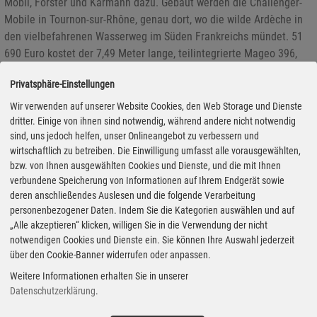
Mobil, Forster und Karmann dazu. Gebaut werden die Challenger-
Mobile in Tournon-sur-Rhône, genau dort, wo die wilde Ardèche in
den vielbefahrenen Wasserweg im Süden Frankreichs mündet. 51
690 Euro kostet der 7,49 Meter lange, teilintegrierte Mageo 396,
als Basisfahrzeug dient mal nicht ein Fiat sondern ein Ford.
Privatsphäre-Einstellungen
Wir verwenden auf unserer Website Cookies, den Web Storage und Dienste
dritter. Einige von ihnen sind notwendig, während andere nicht notwendig
Earthcruiser Escape: G-Klasse für die Weltreise
sind, uns jedoch helfen, unser Onlineangebot zu verbessern und
22.04.2019 - Der englische Begriff Escape steht laut Wörterbuch für
wirtschaftlich zu betreiben. Die Einwilligung umfasst alle vorausgewählten,
bzw. von Ihnen ausgewählten Cookies und Dienste, und die mit Ihnen
entkommen, füchten, entwischen, ausbrechen – und ist der Name
verbundene Speicherung von Informationen auf Ihrem Endgerät sowie
für ein neues Expeditionsmobil von Earthcruiser aus Australien.
deren anschließendes Auslesen und die folgende Verarbeitung
Basis ist die G-Klasse von Mercedes-Benz in der Ausführung Pro
personenbezogener Daten. Indem Sie die Kategorien auswählen und auf
mit einem zulässigen Gesamtgewicht von 4,5 Tonnen.
„Alle akzeptieren“ klicken, willigen Sie in die Verwendung der nicht
notwendigen Cookies und Dienste ein. Sie können Ihre Auswahl jederzeit
über den Cookie-Banner widerrufen oder anpassen.
Vorstellung Mercedes Marco Polo: Versteckte Neuerungen
Weitere Informationen erhalten Sie in unserer
Datenschutzerklärung
.
15.04.2019 - Neu muss nicht zwingend bedeuten, bewährte