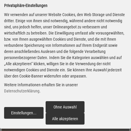
Euro monatlich im Leasing angeboten. Darüber hinaus legen die
Privatsphäre-Einstellungen
Chinesen noch einen EnBW-Ladeguthaben-Voucher im Wert von
Wir verwenden auf unserer Website Cookies, den Web Storage und Dienste
621 Euro drauf. Der soll – je nach individuellem Fahr- und
dritter. Einige von ihnen sind notwendig, während andere nicht notwendig
Ladeverhalten – den kalkulierten Ladekosten für ein Jahr
sind, uns jedoch helfen, unser Onlineangebot zu verbessern und
entsprechen.
wirtschaftlich zu betreiben. Die Einwilligung umfasst alle vorausgewählten,
bzw. von Ihnen ausgewählten Cookies und Dienste, und die mit Ihnen
verbundene Speicherung von Informationen auf Ihrem Endgerät sowie
deren anschließendes Auslesen und die folgende Verarbeitung
personenbezogener Daten. Indem Sie die Kategorien auswählen und auf
„Alle akzeptieren“ klicken, willigen Sie in die Verwendung der nicht
notwendigen Cookies und Dienste ein. Sie können Ihre Auswahl jederzeit
über den Cookie-Banner widerrufen oder anpassen.
Weitere Informationen erhalten Sie in unserer
Datenschutzerklärung
.
Ohne Auswahl
Einstellungen
...
fortfahren
Alle akzeptieren