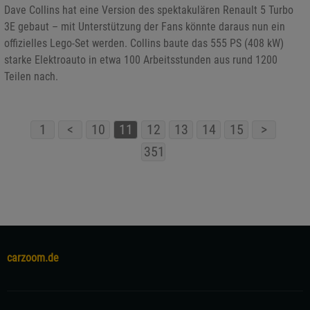
Dave Collins hat eine Version des spektakulären Renault 5 Turbo
3E gebaut – mit Unterstützung der Fans könnte daraus nun ein
offizielles Lego-Set werden. Collins baute das 555 PS (408 kW)
starke Elektroauto in etwa 100 Arbeitsstunden aus rund 1200
Teilen nach.
1
<
10
11
12
13
14
15
>
351
carzoom.de