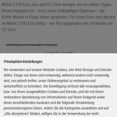
Mittel 2,139 Euro, das sind 0,7 Cent weniger als vor sieben Tagen.
Diesel hingegen ist – trotz eines rückläufigen Ölpreises – die
fünfte Woche in Folge teurer geworden. Für einen Liter sind derzeit
im Mittel 2,190 Euro fällig – ein Plus gegenüber der Vorwoche um
2,2 Cent.
Privatsphäre-Einstellungen
Wir verwenden auf unserer Website Cookies, den Web Storage und Dienste
dritter. Einige von ihnen sind notwendig, während andere nicht notwendig
sind, uns jedoch helfen, unser Onlineangebot zu verbessern und
wirtschaftlich zu betreiben. Die Einwilligung umfasst alle vorausgewählten,
bzw. von Ihnen ausgewählten Cookies und Dienste, und die mit Ihnen
verbundene Speicherung von Informationen auf Ihrem Endgerät sowie
deren anschließendes Auslesen und die folgende Verarbeitung
personenbezogener Daten. Indem Sie die Kategorien auswählen und auf
„Alle akzeptieren“ klicken, willigen Sie in die Verwendung der nicht