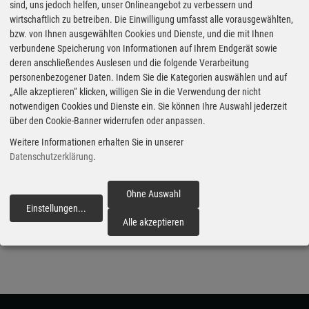
sind, uns jedoch helfen, unser Onlineangebot zu verbessern und
offene VW T-Roc, ist ein Auslaufmodell. Die
wirtschaftlich zu betreiben. Die Einwilligung umfasst alle vorausgewählten,
bzw. von Ihnen ausgewählten Cookies und Dienste, und die mit Ihnen
Produktion wird Mitte des nächsten Jahres
verbundene Speicherung von Informationen auf Ihrem Endgerät sowie
eingestellt. Mazda hingegen hält beispielsweise seit
deren anschließendes Auslesen und die folgende Verarbeitung
personenbezogener Daten. Indem Sie die Kategorien auswählen und auf
1989 mit dem MX-5 in mittlerweile vierter
„Alle akzeptieren“ klicken, willigen Sie in die Verwendung der nicht
Modellgeneration dem Roadster-Gedanken weiterhin
notwendigen Cookies und Dienste ein. Sie können Ihre Auswahl jederzeit
die Treue. Und wer im Elektrozeitalter offen fahren
über den Cookie-Banner widerrufen oder anpassen.
möchte, muss nach China blicken. (aum)
Weitere Informationen erhalten Sie in unserer
Datenschutzerklärung
.
Veröffentlicht am 02.06.2026
Ohne Auswahl
Cabrios
Einstellungen
...
fortfahren
Alle akzeptieren