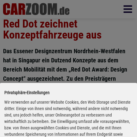
Red Dot zeichnet
Konzeptfahrzeuge aus
Das Essener Designzentrum Nordrhein-Westfalen
hat in Singapur ein Dutzend Konzepte aus dem
Bereich Mobilität mit dem „Red Dot Award: Design
Concept“ ausgezeichnet. Zu den Preisträgern
gehören unter anderem die Elektroautostudie Fiat
Privatsphäre-Einstellungen
Centoventi, Schaefflers Elektro-Cargobike Bio-
Wir verwenden auf unserer Website Cookies, den Web Storage und Dienste
Hybrid und das YNF-01 (Yamaha Next Field) von
dritter. Einige von ihnen sind notwendig, während andere nicht notwendig
Yamaha, ein etwas geländegängiger und robusterer
sind, uns jedoch helfen, unser Onlineangebot zu verbessern und
wirtschaftlich zu betreiben. Die Einwilligung umfasst alle vorausgewählten,
Einsitzer für Menschen mit
bzw. von Ihnen ausgewählten Cookies und Dienste, und die mit Ihnen
Mobilitätseinschränkung. Ausgezeichnet wurden
verbundene Speicherung von Informationen auf Ihrem Endgerät sowie