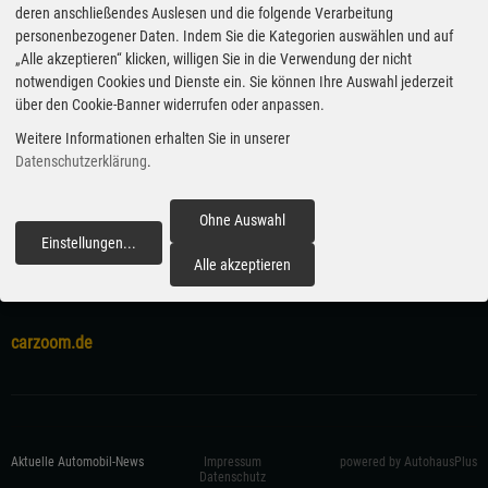
deren anschließendes Auslesen und die folgende Verarbeitung
außerdem beispielsweise das Innenraumkonzept
personenbezogener Daten. Indem Sie die Kategorien auswählen und auf
XiM 20 von Yanfeng. (ampnet/jri)
„Alle akzeptieren“ klicken, willigen Sie in die Verwendung der nicht
notwendigen Cookies und Dienste ein. Sie können Ihre Auswahl jederzeit
Veröffentlicht am 27.09.2019
über den Cookie-Banner widerrufen oder anpassen.
Weitere Informationen erhalten Sie in unserer
Red Dot
Design Concept
Datenschutzerklärung
.
Ohne Auswahl
Einstellungen
...
fortfahren
Alle akzeptieren
carzoom.de
Aktuelle Automobil-News
Impressum
powered by AutohausPlus
Datenschutz