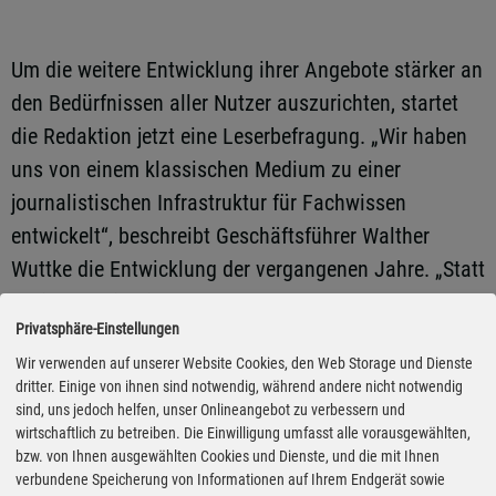
Um die weitere Entwicklung ihrer Angebote stärker an
den Bedürfnissen aller Nutzer auszurichten, startet
die Redaktion jetzt eine Leserbefragung. „Wir haben
uns von einem klassischen Medium zu einer
journalistischen Infrastruktur für Fachwissen
entwickelt“, beschreibt Geschäftsführer Walther
Wuttke die Entwicklung der vergangenen Jahre. „Statt
fertige Publikationen zu lesen, nutzen unsere Leser
Privatsphäre-Einstellungen
uns als System: Sie suchen, finden, verknüpfen und
Wir verwenden auf unserer Website Cookies, den Web Storage und Dienste
verwenden das Ergebnis unserer journalistischen
dritter. Einige von ihnen sind notwendig, während andere nicht notwendig
Arbeit direkt. Fachleute aus Industrie, Handel,
sind, uns jedoch helfen, unser Onlineangebot zu verbessern und
Dienstleistung, Politik, Wissenschaft und Verbänden
wirtschaftlich zu betreiben. Die Einwilligung umfasst alle vorausgewählten,
bzw. von Ihnen ausgewählten Cookies und Dienste, und die mit Ihnen
ebenso wie engagiert an Mobilitätsthemen
verbundene Speicherung von Informationen auf Ihrem Endgerät sowie