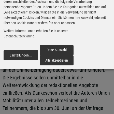
Interessierte nutzten vor allem die Angebote des
deren anschließendes Auslesen und die folgende Verarbeitung
personenbezogener Daten. Indem Sie die Kategorien auswählen und auf
Auto-Medienportals als Wissensquelle. Der Erfolg der
„Alle akzeptieren“ klicken, willigen Sie in die Verwendung der nicht
vergangenen Jahre bringe zugleich neue
notwendigen Cookies und Dienste ein. Sie können Ihre Auswahl jederzeit
über den Cookie-Banner widerrufen oder anpassen.
Herausforderungen mit sich. „Wir wollen keinen
Klickzirkus, sondern qualifizierte Aufmerksamkeit“,
Weitere Informationen erhalten Sie in unserer
Datenschutzerklärung
.
betont Wuttke. „Deshalb möchten wir besser
verstehen, wer unsere Medien in welcher Weise nutzt,
Ohne Auswahl
welche Themen besonders interessieren und wo wir
Einstellungen
...
fortfahren
Alle akzeptieren
unsere Angebote verbessern können.“ Die Teilnahme
an der Online-Befragung dauert etwa fünf Minuten.
Die Ergebnisse sollen unmittelbar in die
Weiterentwicklung der redaktionellen Angebote
einfließen. Als Dankeschön verlost die Autoren-Union
Mobilität unter allen Teilnehmerinnen und
Teilnehmern, die bis zum 30. Juni an der Umfrage