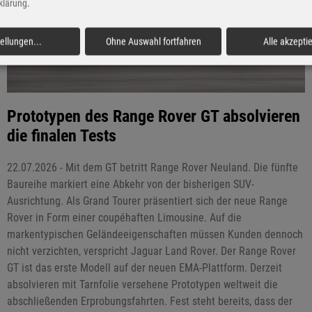
klärung
.
tellungen
...
Ohne Auswahl fortfahren
Alle akzepti
Prototypen des Range Rover GT absolvieren
die finalen Tests
22.07.2026 - Mit dem GT betritt Range Rover Neuland. Die fünfte
Baureihe markiert eine Abkehr von der bisherigen SUV-
Ausrichtung. Als Grand Tourer präsentiert sich der neue Range
Rover in Form einer coupéhaften Limousine. Auf die
markentypischen Geländeeigenschaften müssen Kunden dennoch
nicht verzichten, verspricht Jaguar Land Rover. Der Range Rover
GT ist das erste Modell auf der neuen EMA-Plattform. Derzeit
absolvieren mit Tarnfolie versehene Prototypen weltweit die
abschließenden Erprobungsfahrten. Fest steht bereits, dass der