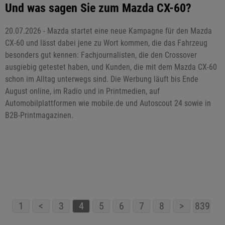
Und was sagen Sie zum Mazda CX-60?
20.07.2026 - Mazda startet eine neue Kampagne für den Mazda
CX-60 und lässt dabei jene zu Wort kommen, die das Fahrzeug
besonders gut kennen: Fachjournalisten, die den Crossover
ausgiebig getestet haben, und Kunden, die mit dem Mazda CX-60
schon im Alltag unterwegs sind. Die Werbung läuft bis Ende
August online, im Radio und in Printmedien, auf
Automobilplattformen wie mobile.de und Autoscout 24 sowie in
B2B-Printmagazinen.
1
<
3
4
5
6
7
8
>
839