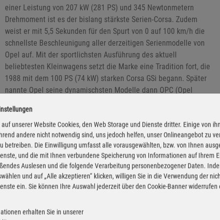
einer Leistung von 207 kW (281 PS) und 345 Newtonmetern
Drehmoment ist es der bislang stärkste Serien-Corsa. Zudem
weist er mit 5,5 Sekunden für den Spurt von 0 auf 100 km/h die
schnellste Beschleunigung aller derzeitigen Serienmodelle von
Opel auf. Mit der sportlichsten Ausführung des aktuell
beliebtesten Kleinwagens setzt die Marke eine Tradition fort, die
1988 mit dem 100 PS (74 kW) starken Corsa GSi begann. Später
nannte Opel seine dynamischsten Modelle dann OPC (Opel
Performance Center).
instellungen
auf unserer Website Cookies, den Web Storage und Dienste dritter. Einige von ih
rend andere nicht notwendig sind, uns jedoch helfen, unser Onlineangebot zu v
 zu betreiben. Die Einwilligung umfasst alle vorausgewählten, bzw. von Ihnen aus
enste, und die mit Ihnen verbundene Speicherung von Informationen auf Ihrem 
eßendes Auslesen und die folgende Verarbeitung personenbezogener Daten. Inde
wählen und auf „Alle akzeptieren“ klicken, willigen Sie in die Verwendung der ni
enste ein. Sie können Ihre Auswahl jederzeit über den Cookie-Banner widerrufen
ationen erhalten Sie in unserer