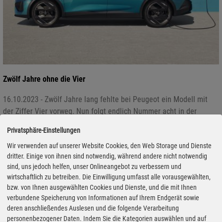
Zwölf Jahre ohne die Vier
16.10.2023 - Zwölf Jahre lang fehlte bei Peugeot ein Modell mit
der Ziffer Vier vorweg. Nun folgt endlich Nummer acht in der
Ahnenreihe. Beim 408 mischt Peugeot Designelemente aus
Privatsphäre-Einstellungen
verschiedenen Segmenten zu einem gelungenen Ganzen. Trotz der
Wir verwenden auf unserer Website Cookies, den Web Storage und Dienste
coupéhaften Linien hat der Franzose Familienformat. Die
dritter. Einige von ihnen sind notwendig, während andere nicht notwendig
Normverbrauchswerte des Plug-in-Hybrids gehören natürlich in die
sind, uns jedoch helfen, unser Onlineangebot zu verbessern und
Welt der Fabeln, dennoch kann sich die tatsächliche Kombination
wirtschaftlich zu betreiben. Die Einwilligung umfasst alle vorausgewählten,
aus Elektroreichweite und Benzindurst durchaus sehen lasssen. In
bzw. von Ihnen ausgewählten Cookies und Dienste, und die mit Ihnen
einem Punkt tanzt der 408 aber aus der Ahnenreihe... (aum/ww)
verbundene Speicherung von Informationen auf Ihrem Endgerät sowie
deren anschließendes Auslesen und die folgende Verarbeitung
personenbezogener Daten. Indem Sie die Kategorien auswählen und auf