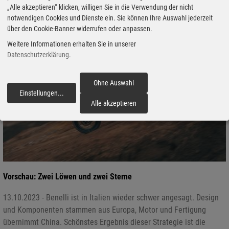
„Alle akzeptieren“ klicken, willigen Sie in die Verwendung der nicht
notwendigen Cookies und Dienste ein. Sie können Ihre Auswahl jederzeit
über den Cookie-Banner widerrufen oder anpassen.
Weitere Informationen erhalten Sie in unserer
Datenschutzerklärung
.
Ohne Auswahl
Einstellungen
...
fortfahren
Alle akzeptieren
Vorschau: Zwei Löwen und zwei Sterne
13.10.2023 - Benelli ist in Italien wieder schwer angesagt. Design
und Komponenten stammen aus Europa, Motor und Fertigung
übernimmt China. Schönstes Ergebnis dieser Strategie ist die