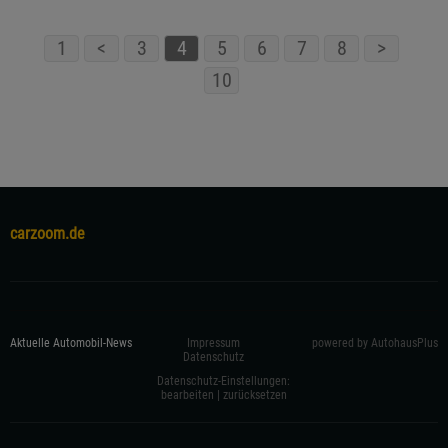
1
<
3
4
5
6
7
8
>
10
carzoom.de
Aktuelle Automobil-News
Impressum
powered by AutohausPlus
Datenschutz
Datenschutz-Einstellungen:
bearbeiten
|
zurücksetzen