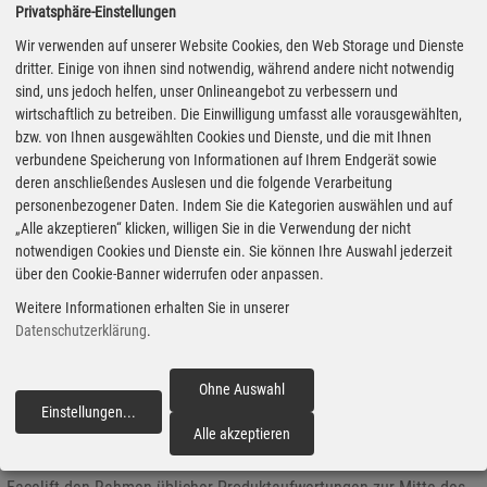
Privatsphäre-Einstellungen
einer neuen Frontgestaltung gibt es vor allem neue
Wir verwenden auf unserer Website Cookies, den Web Storage und Dienste
Assistenzsysteme. Dazu zählt ein „Rear-Vision“-Rückfahrkamera-
dritter. Einige von ihnen sind notwendig, während andere nicht notwendig
System, ein Toter-Winkel-Warner und Spurhalteassistent. Ein
sind, uns jedoch helfen, unser Onlineangebot zu verbessern und
weiteres neues System ist der Seitenwindassistent. Hinzu kommt
wirtschaftlich zu betreiben. Die Einwilligung umfasst alle vorausgewählten,
das neue vernetzte Infotainmentangebot Navi 50 Intelli-Link Pro
bzw. von Ihnen ausgewählten Cookies und Dienste, und die mit Ihnen
mit Sieben-Zoll-Farb-Touchscreen sowie Apple Carplay und Android
verbundene Speicherung von Informationen auf Ihrem Endgerät sowie
Auto. Geeignete Smartphones können außerdem kabellos geladen
deren anschließendes Auslesen und die folgende Verarbeitung
werden.
personenbezogener Daten. Indem Sie die Kategorien auswählen und auf
„Alle akzeptieren“ klicken, willigen Sie in die Verwendung der nicht
notwendigen Cookies und Dienste ein. Sie können Ihre Auswahl jederzeit
über den Cookie-Banner widerrufen oder anpassen.
Vorstellung Audi A4: Schöner und besser
Weitere Informationen erhalten Sie in unserer
15.05.2019 - Im vergangenen Jahr wurde nichts ausgelassen, um
Datenschutzerklärung
.
die Premiummarke Audi zu beschädigen: Politik und Justiz haben
den Bayern ein Bein gestellt, wo es nur ging. Doch jetzt melden
Ohne Auswahl
sich die Ingolstädter wieder zurück: Der Zertifizierungsengpass
Einstellungen
...
fortfahren
beim Antrieb ist Vergangenheit, mehrere Baureihen stehen vor der
Alle akzeptieren
Markteinführung. Darunter auch der überarbeitete A4, dessen