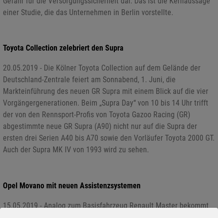
Gefahr für die Versorgungssicherheit dar. Das ist die Kernaussage
einer Studie, die das Unternehmen in Berlin vorstellte.
Toyota Collection zelebriert den Supra
20.05.2019 - Die Kölner Toyota Collection auf dem Gelände der
Deutschland-Zentrale feiert am Sonnabend, 1. Juni, die
Markteinführung des neuen GR Supra mit einem Blick auf die vier
Vorgängergenerationen. Beim „Supra Day“ von 10 bis 14 Uhr trifft
der von den Rennsport-Profis von Toyota Gazoo Racing (GR)
abgestimmte neue GR Supra (A90) nicht nur auf die Supra der
ersten drei Serien A40 bis A70 sowie den Vorläufer Toyota 2000 GT.
Auch der Supra MK IV von 1993 wird zu sehen.
Opel Movano mit neuen Assistenzsystemen
15.05.2019 - Analog zum Basisfahrzeug Renault Master bekommt
auch der Opel Movano eine umfangreiche Modellpflege. Neben