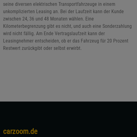
seine diversen elektrischen Transportfahrzeuge in einem
unkomplizierten Leasing an. Bei der Laufzeit kann der Kunde
zwischen 24, 36 und 48 Monaten wählen. Eine
Kilometerbegrenzung gibt es nicht, und auch eine Sonderzahlung
wird nicht fällig. Am Ende Vertragslaufzeit kann der
Leasingnehmer entscheiden, ob er das Fahrzeug für 20 Prozent
Restwert zurückgibt oder selbst erwirbt.
carzoom.de