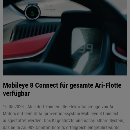
Mobileye 8 Connect für gesamte Ari-Flotte
verfügbar
16.05.2023 - Ab sofort können alle Elektrofahrzeuge von Ari
Motors mit dem Unfallpräventionssystem Mobileye 8 Connect
ausgestattet werden. Das KI-gestützte und nachrüstbare System,
das beim Ari 902 Comfort bereits erfolgreich eingeführt wurde,