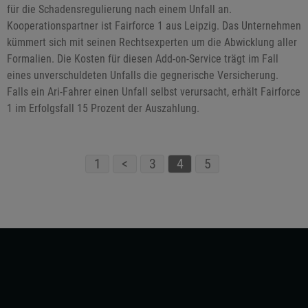
für die Schadensregulierung nach einem Unfall an.
Kooperationspartner ist Fairforce 1 aus Leipzig. Das Unternehmen
kümmert sich mit seinen Rechtsexperten um die Abwicklung aller
Formalien. Die Kosten für diesen Add-on-Service trägt im Fall
eines unverschuldeten Unfalls die gegnerische Versicherung.
Falls ein Ari-Fahrer einen Unfall selbst verursacht, erhält Fairforce
1 im Erfolgsfall 15 Prozent der Auszahlung.
1
<
3
4
5