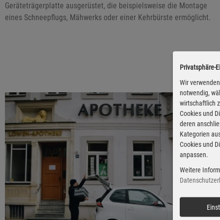
Geräteträgerplatte ausgerüstet, die beispielsweise die Montage
eines Schneepflugs, Mähwerks oder einer Kehrbürste ermöglicht.
Privatsphäre-E
Wir verwenden 
notwendig, wäh
wirtschaftlich
Cookies und Di
deren anschli
Kategorien aus
Cookies und Di
anpassen.
Weitere Inform
Datenschutzer
Eins