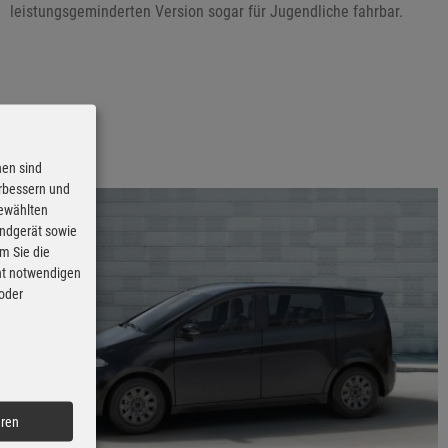
leistungsgeminderten Version sogar für Jugendliche fahrbar.
nen sind
erbessern und
gewählten
Endgerät sowie
m Sie die
cht notwendigen
 oder
eren