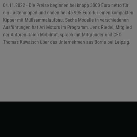
04.11.2022 - Die Preise beginnen bei knapp 3000 Euro netto für
ein Lastenmoped und enden bei 45.995 Euro für einen kompakten
Kipper mit Müllsammelaufbau. Sechs Modelle in verschiedenen
Ausführungen hat Ari Motors im Programm. Jens Riedel, Mitglied
der Autoren-Union Mobilität, sprach mit Mitgründer und CFO
Thomas Kuwatsch über das Unternehmen aus Borna bei Leipzig.