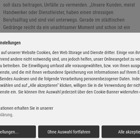
soll dazu beitragen, Unfälle zu vermeiden. „Unsere Kunden, meist
Handwerker oder Dienstleister, haben einen stressigen
Berufsalltag und sind viel unterwegs. Gerade im städtischen
Gedränge reicht da ein unachtsamer Moment und schon ist ein
Unfall passiert“, sagt Mitbegründer und CFO von Ari-Motors
Thomas Kuwatsch.
instellungen
auf unserer Website Cookies, den Web Storage und Dienste dritter. Einige von ih
rend andere nicht notwendig sind, uns jedoch helfen, unser Onlineangebot zu v
 zu betreiben. Die Einwilligung umfasst alle vorausgewählten, bzw. von Ihnen aus
enste, und die mit Ihnen verbundene Speicherung von Informationen auf Ihrem 
eßendes Auslesen und die folgende Verarbeitung personenbezogener Daten. Inde
wählen und auf „Alle akzeptieren“ klicken, willigen Sie in die Verwendung der ni
enste ein. Sie können Ihre Auswahl jederzeit über den Cookie-Banner widerrufen
ationen erhalten Sie in unserer
klärung
.
tellungen
...
Ohne Auswahl fortfahren
Alle akzepti