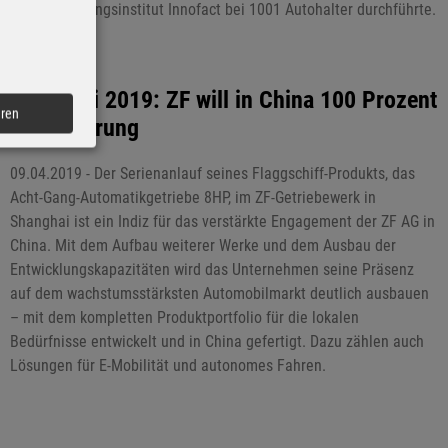
Marktforschungsinstitut Innofact bei 1001 Autohalter durchführte.
Shanghai 2019: ZF will in China 100 Prozent
eren
Lokalisierung
09.04.2019 - Der Serienanlauf seines Flaggschiff-Produkts, das
Acht-Gang-Automatikgetriebe 8HP, im ZF-Getriebewerk in
Shanghai ist ein Indiz für das verstärkte Engagement der ZF AG in
China. Mit dem Aufbau weiterer Werke und dem Ausbau der
Entwicklungskapazitäten wird das Unternehmen seine Präsenz
auf dem wachstumsstärksten Automobilmarkt deutlich ausbauen
– mit dem kompletten Produktportfolio für die lokalen
Bedürfnisse entwickelt und in China gefertigt. Dazu zählen auch
Lösungen für E-Mobilität und autonomes Fahren.