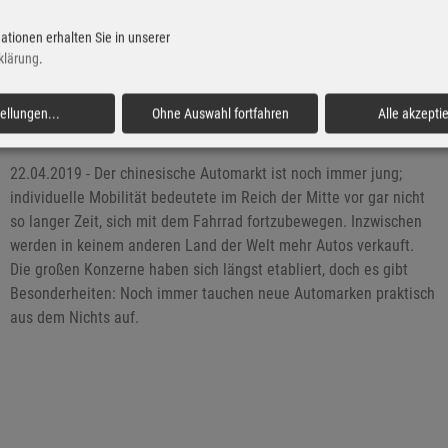
Jugend mag das Auto doch lieber als ihr Smartphone.
ationen erhalten Sie in unserer
klärung
.
Shanghai 2019: Mit Automarken aus dem
tellungen
...
Ohne Auswahl fortfahren
Alle akzepti
Nichts
22.04.2019 - Der chinesische Automarkt ist noch immer jung;
individuelle Mobilität bedeutete im Reich der Mitte vor gar nicht
so langer Zeit, sich mit dem Fahrrad fortzubewegen. Inzwischen
werden in keinem anderen Land der Welt mehr Autos verkauft.
Die großen Konzerne haben sich längst etabliert, doch es gibt
Besonderheiten: Noch immer tauchen neue Automarken praktisch
aus dem Nichts auf.