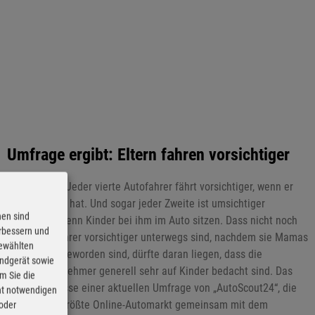
Umfrage ergibt: Eltern fahren vorsichtiger
11.07.2019 - Jeder vierte Autofahrer fährt vorsichtiger, wenn er
selbst Kinder hat. Und sogar jeder Zweite ist umsichtiger
nen sind
unterwegs, wenn Kinder bei ihm im Auto sitzen. Dass nicht noch
erbessern und
mehr Autofahrer vorsichtiger unterwegs sind, nachdem sie Mamas
gewählten
oder Papas geworden sind, dürfte daran liegen, dass die
Endgerät sowie
Verkehrsteilnehmer generell sehr auf Kinder bedacht sind. Das
m Sie die
sind Ergebnisse einer aktuellen Umfrage von „AutoScout24“, die
cht notwendigen
europaweit größte Online-Automarkt gemeinsam mit dem
 oder