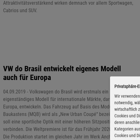
Attraktivitätsverstärkend wirken demnach vor allem Sportwagen,
Cabrios und SUV.
VW do Brasil entwickelt eigenes Modell
auch für Europa
Privatsphäre-E
04.09.2019 - Volkswagen do Brasil wird erstmals ein
Wir verwenden 
eigenständiges Modell für internationale Märkte, darunter auch
notwendig, wäh
Europa, entwickeln. Das Fahrzeug auf Basis des Modularen Quer-
wirtschaftlich
Baukastens (MQB) wird als „New Urban Coupé“ bezeichnet und
Cookies und Di
soll eine sportliche Optik mit einer höheren Sitzposition
deren anschli
verbinden. Die Weltpremiere ist für das Frühjahr 2020 geplant.
Kategorien aus
Cookies und Di
Die Produktion startet im gleichen Jahr im Werk Anchieta und ab