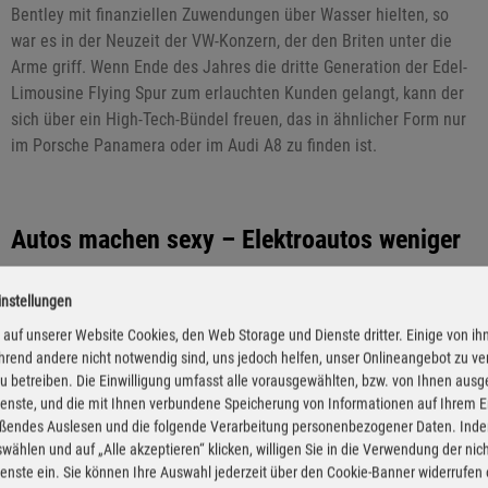
Bentley mit finanziellen Zuwendungen über Wasser hielten, so
war es in der Neuzeit der VW-Konzern, der den Briten unter die
Arme griff. Wenn Ende des Jahres die dritte Generation der Edel-
Limousine Flying Spur zum erlauchten Kunden gelangt, kann der
sich über ein High-Tech-Bündel freuen, das in ähnlicher Form nur
im Porsche Panamera oder im Audi A8 zu finden ist.
Autos machen sexy – Elektroautos weniger
21.08.2019 - Autos bleiben in Europa Statussymbole. Zwei Drittel
instellungen
der europäischen Autohalter sind überzeugt, dass vor allem
auf unserer Website Cookies, den Web Storage und Dienste dritter. Einige von ih
Sportwagen und Cabrios die Attraktivität ihrer Fahrer für ihr
rend andere nicht notwendig sind, uns jedoch helfen, unser Onlineangebot zu v
Umfeld steigern. Elektroautos üben allerdings nur mäßig Einfluss
 zu betreiben. Die Einwilligung umfasst alle vorausgewählten, bzw. von Ihnen aus
auf die Anziehungskraft ihrer Besitzer aus. Nur in Spanien ist das
enste, und die mit Ihnen verbundene Speicherung von Informationen auf Ihrem 
anders: Dort punktet der Fahrer eines Stromers. Aber auch SUV
eßendes Auslesen und die folgende Verarbeitung personenbezogener Daten. Inde
lassen den Spanier sexier erscheinen. Ein Ergebnis der
wählen und auf „Alle akzeptieren“ klicken, willigen Sie in die Verwendung der ni
Trendstudie von „AutoScout24“ und „innofact“: Deutschlands
enste ein. Sie können Ihre Auswahl jederzeit über den Cookie-Banner widerrufen