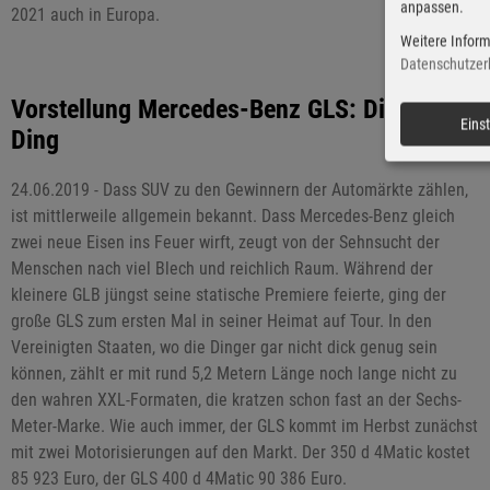
anpassen.
2021 auch in Europa.
Weitere Inform
Datenschutzer
Vorstellung Mercedes-Benz GLS: Dickes
Eins
Ding
24.06.2019 - Dass SUV zu den Gewinnern der Automärkte zählen,
ist mittlerweile allgemein bekannt. Dass Mercedes-Benz gleich
zwei neue Eisen ins Feuer wirft, zeugt von der Sehnsucht der
Menschen nach viel Blech und reichlich Raum. Während der
kleinere GLB jüngst seine statische Premiere feierte, ging der
große GLS zum ersten Mal in seiner Heimat auf Tour. In den
Vereinigten Staaten, wo die Dinger gar nicht dick genug sein
können, zählt er mit rund 5,2 Metern Länge noch lange nicht zu
den wahren XXL-Formaten, die kratzen schon fast an der Sechs-
Meter-Marke. Wie auch immer, der GLS kommt im Herbst zunächst
mit zwei Motorisierungen auf den Markt. Der 350 d 4Matic kostet
85 923 Euro, der GLS 400 d 4Matic 90 386 Euro.