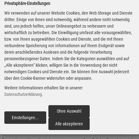
Seitenschweller, Heckdiffusor, Heckspoiler, Dachspoiler, 23 Zoll
Privatsphäre-Einstellungen
Komplettradsatz Anniversary EVO VA & HA 11,0x23 mit 315/25
Wir verwenden auf unserer Website Cookies, den Web Storage und Dienste
ZR23, Tieferlegungssatz, exklusiver Fußmattensatz sowie Pedalerie
dritter. Einige von ihnen sind notwendig, während andere nicht notwendig
und Fußstütze in schwarz eloxiertem Aluminium. Als erstes fällt die
sind, uns jedoch helfen, unser Onlineangebot zu verbessern und
Tieferlegung um 35 mm auf. Preis in diesem Fall auf Anfrage:
wirtschaftlich zu betreiben. Die Einwilligung umfasst alle vorausgewählten,
www.hamann-motorsport.com
bzw. von Ihnen ausgewählten Cookies und Dienste, und die mit Ihnen
verbundene Speicherung von Informationen auf Ihrem Endgerät sowie
deren anschließendes Auslesen und die folgende Verarbeitung
personenbezogener Daten. Indem Sie die Kategorien auswählen und auf
Fahrvorstellung BMW X6 M50i: Grillmeister
„Alle akzeptieren“ klicken, willigen Sie in die Verwendung der nicht
notwendigen Cookies und Dienste ein. Sie können Ihre Auswahl jederzeit
30.10.2019 - Ja, SUVs polarisieren und passen für manche nicht
über den Cookie-Banner widerrufen oder anpassen.
mehr so recht in die auf das Klima bedachte Zeit. Trotzdem stehen
die Dickschiffe bei den Käufern hoch im Kurs. Nicht nur bei uns,
Weitere Informationen erhalten Sie in unserer
Datenschutzerklärung
.
sondern weltweit. Noch extremer wird es mit einem Modell wie
dem BMW X6. Er ist eine Mischung aus SUV und Coupé. Mit ihm
legten die Bayern 2008 den Grundstein für ein völlig neues
Ohne Auswahl
Segment. Natürlich lässt sich auch hier über den Sinn und Zweck
Einstellungen
...
fortfahren
Alle akzeptieren
eines „SUV-Coupés“ streiten. Doch der Mut zur Lücke wurde
belohnt. Der X6 entwickelte sich mit rund 443 000 verkauften