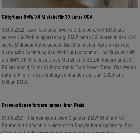
Giftgrüner BMW X6 M steht für 30 Jahre USA
30.09.2022 - Zwei bemerkenswerte Daten berichtet BMW aus
seinem US-Werk in Spartanburg: BMW hat in 30 Jahren in den USA
sechs Millionen Autos gebaut. Das Meilenstein-Auto wird in die
historische Sammlung des Werks aufgenommen. Ins Museum rollt
ein BMW X6 M in Java Green Metallic mit 22 Zoll-Rädern und 600
PS aus dem 4,4Liter-V9-Motor mit M Twin Power-Turbo. Das zweite
Datum: Allein in Spartanburg entstanden seit Juni 2020 eine
Million BMW.
Provokationen fordern immer ihren Preis
01.08.2021 - Für den sportlichen Giganten BMW X6 M mit V8
Biturbo hat Hamann ein Motorsport Bodykit herausgebracht. Das
Kit beinhaltet die folgenden Komponenten: Frontspoiler,