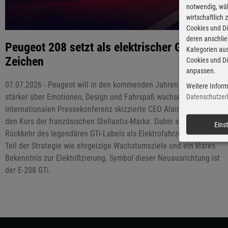
notwendig, wäh
wirtschaftlich
Cookies und Di
deren anschli
Peugeot 208 setzt als elektrischer GTI
Kategorien aus
Zeichen
Cookies und Di
anpassen.
07.07.2026 - Peugeot will in den kommenden Jahren wieder
Weitere Inform
stärker über Emotionen, Design und Fahrspaß wachsen. Auf seiner
Datenschutzer
internationalen Pressekonferenz skizzierte CEO Alain Favey heute
den Kurs der französischen Stellantis-Marke. Dabei sind die
Eins
Rückkehr des legendären GTi-Labels als Elektrofahrzeug ebenso
Teil der Strategie wie ehrgeizige Wachstumsziele und ein klares
Bekenntnis zur Elektrifizierung. Symbol dieser Neuausrichtung ist
der E-208 GTi.