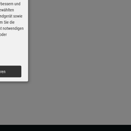
erbessern und
gewählten
Endgerät sowie
m Sie die
cht notwendigen
 oder
eren