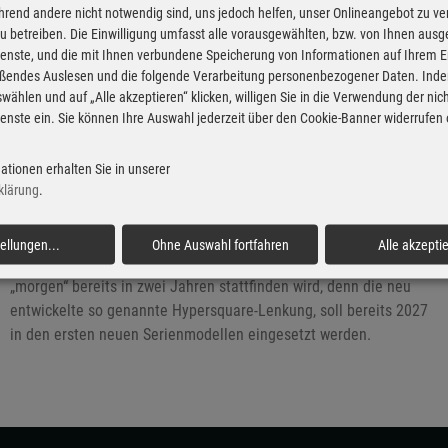
rend andere nicht notwendig sind, uns jedoch helfen, unser Onlineangebot zu v
 zu betreiben. Die Einwilligung umfasst alle vorausgewählten, bzw. von Ihnen aus
enste, und die mit Ihnen verbundene Speicherung von Informationen auf Ihrem 
eßendes Auslesen und die folgende Verarbeitung personenbezogener Daten. Inde
Peugeot zeigt seine Zukunft und erfindet
wählen und auf „Alle akzeptieren“ klicken, willigen Sie in die Verwendung der ni
das Lenkrad neu
enste ein. Sie können Ihre Auswahl jederzeit über den Cookie-Banner widerrufen
12.11.2025 - Die Zukunft bei der ältesten Automobilmarke der
ationen erhalten Sie in unserer
Welt ist knapp vier Meter lang und hört auf den Namen Polygon
klärung
.
Concept. Peugeot definiert die vollelektrische Studie als
„dynamisches, kompaktes Konzeptfahrzeug“, das einen konkreten
tellungen
...
Ohne Auswahl fortfahren
Alle akzepti
Ausblick auf zukünftige Fahrzeuge des Unternehmen gibt. Wobei
„morgen“ bereits in zwei Jahren stattfinden wird, denn die neu
entwickelte so genannte Hypersquare-Lenkung, soll bereits 2027
in den ersten neuen Serienmodellen eingesetzt werden.