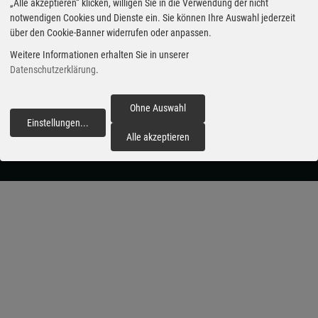
„Alle akzeptieren“ klicken, willigen Sie in die Verwendung der nicht
notwendigen Cookies und Dienste ein. Sie können Ihre Auswahl jederzeit
carzoom.de
über den Cookie-Banner widerrufen oder anpassen.
Weitere Informationen erhalten Sie in unserer
Datenschutzerklärung
.
Aktuelle Automobil-News
Impressum
powered by AutohausPlus
Ohne Auswahl
Datenschutz
Einstellungen
...
fortfahren
Datenschutz-Einstellungen:
Alle akzeptieren
bearbeiten
|
zurücksetzen