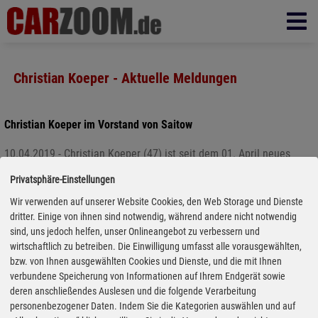
Christian Koeper - Aktuelle Meldungen
Christian Koeper im Vorstand von Saitow
10.04.2019 - Christian Koeper (47) ist seit dem 01. April neues
Vorstandsmitglied des E-Commerce-Unternehmens Saitow, das
Privatsphäre-Einstellungen
unter anderem die B2B-Plattform Tyre24 betreibt. In seiner
Wir verwenden auf unserer Website Cookies, den Web Storage und Dienste
Position als Chief Operating Officer (COO) wird er sich vor allem
dritter. Einige von ihnen sind notwendig, während andere nicht notwendig
um die Automotive-Themen des Unternehmens aus Kaiserslautern
sind, uns jedoch helfen, unser Onlineangebot zu verbessern und
kümmern.
wirtschaftlich zu betreiben. Die Einwilligung umfasst alle vorausgewählten,
bzw. von Ihnen ausgewählten Cookies und Dienste, und die mit Ihnen
verbundene Speicherung von Informationen auf Ihrem Endgerät sowie
deren anschließendes Auslesen und die folgende Verarbeitung
personenbezogener Daten. Indem Sie die Kategorien auswählen und auf