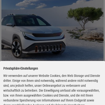
Privatsphäre-Einstellungen
Vorschau: Elektro-Kleinwagen-Trio des VW-Konzerns ist komplett
Wir verwenden auf unserer Website Cookies, den Web Storage und Dienste
15.05.2026 - Nach Cupra Raval und VW ID Polo zeigt nun auch
dritter. Einige von ihnen sind notwendig, während andere nicht notwendig
sind, uns jedoch helfen, unser Onlineangebot zu verbessern und
Skoda mit dem Epiq sein neues Einstiegsmodell in die
wirtschaftlich zu betreiben. Die Einwilligung umfasst alle vorausgewählten,
Elektromobilität. Walther Wuttke ist bei der Enthüllung in Zürich vor
bzw. von Ihnen ausgewählten Cookies und Dienste, und die mit Ihnen
Ort. Außerdem berichtet er aus Paris von der Vorstellung eines
verbundene Speicherung von Informationen auf Ihrem Endgerät sowie
neuen Citroën Berlingo-Sondermodell sowie einer weiteren