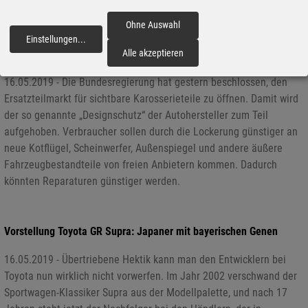
größten Smart-Parking-Anbietern gehört.
Ohne Auswahl
Einstellungen
...
fortfahren
Alle akzeptieren
Bund kippt Designschutz: Reparaturen sollen günstiger werden
16.05.2019 - Die Bundesregierung hat gestern beschlossen, den
Ersatzteilmarkt für sichtbare Karosserieteile zu öffnen. Damit wird
der so genannte „Designschutz“ der Autohersteller zum Teil
aufgehoben. Verbraucher sollen durch die Lockerung günstiger an
neue Kotflügel, Scheinwerfer, Außenspiegel und andere äußere
Fahrzeugbestandteile von freien Anbietern kommen. Dadurch
könnten Reparaturen günstiger werden.
Vorstellung Toyota GR Supra: Japaner mit bayerischen Genen
16.05.2019 - Übertriebene Hektik kann man den Entwicklern bei
Toyota nun wirklich nicht vorwerfen. Im Jahr 2002 verschwand der
Sportwagen-Klassiker Supra aus der Modellpalette, und nach 17