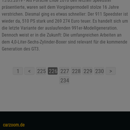
15.05.2019 - Als Porsche Ende 2010 den letzten Speedster
präsentierte, waren seit dem Vorgängermodell stolze 16 Jahre
verstrichen. Diesmal ging es etwas schneller: Der 911 Speedster ist
wieder da, 510 PS stark und 269 274 Euro teuer. Es handelt sich um
die letzte Variante der auslaufenden 991er-Modellgeneration.
Dennoch weist er in die Zukunft: Die umfangreichen Arbeiten an
dem 4,0-Liter-Sechs-Zylinder-Boxer sind relevant für die kommende
Generation des GT3.
1
<
225
226
227
228
229
230
>
234
carzoom.de