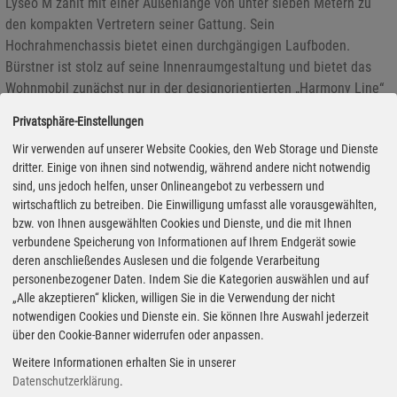
Lyseo M zählt mit einer Außenlänge von unter sieben Metern zu
den kompakten Vertretern seiner Gattung. Sein
Hochrahmenchassis bietet einen durchgängigen Laufboden.
Bürstner ist stolz auf seine Innenraumgestaltung und bietet das
Wohnmobil zunächst nur in der designorientierten „Harmony Line“
an.
Privatsphäre-Einstellungen
Wir verwenden auf unserer Website Cookies, den Web Storage und Dienste
dritter. Einige von ihnen sind notwendig, während andere nicht notwendig
Volkswagen Financial Services baut Smart Parking aus
sind, uns jedoch helfen, unser Onlineangebot zu verbessern und
wirtschaftlich zu betreiben. Die Einwilligung umfasst alle vorausgewählten,
16.05.2019 - Volkswagen Financial Services bündelt seine
bzw. von Ihnen ausgewählten Cookies und Dienste, und die mit Ihnen
Aktivitäten bei der digitalen Parkabwicklung unter der Marke
verbundene Speicherung von Informationen auf Ihrem Endgerät sowie
„PayByPhone“. Dabei erhält die App „travipay“ von Sunhill
deren anschließendes Auslesen und die folgende Verarbeitung
Technologies, einer Tochtergesellschaft des Braunschweiger
personenbezogener Daten. Indem Sie die Kategorien auswählen und auf
Finanzdienstleisters, einen neuen Namen und ein neues Design. In
„Alle akzeptieren“ klicken, willigen Sie in die Verwendung der nicht
Zukunft wird diese unter „PayByPhone“ in den deutschen,
notwendigen Cookies und Dienste ein. Sie können Ihre Auswahl jederzeit
über den Cookie-Banner widerrufen oder anpassen.
italienischen und spanischen App-Stores zu finden sein. Der neue
Name stammt von der gleichnamigen Pay By Phone Technologies
Weitere Informationen erhalten Sie in unserer
Inc. aus Vancouver, ebenfalls eine VWFS-Tochter, die global zu den
Datenschutzerklärung
.