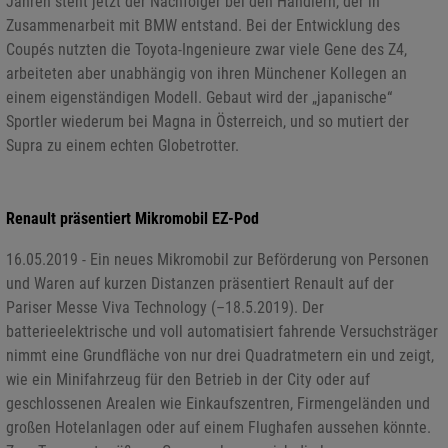
Jahren steht jetzt der Nachfolger bei den Händlern, der in
Zusammenarbeit mit BMW entstand. Bei der Entwicklung des
Coupés nutzten die Toyota-Ingenieure zwar viele Gene des Z4,
arbeiteten aber unabhängig von ihren Münchener Kollegen an
einem eigenständigen Modell. Gebaut wird der „japanische“
Sportler wiederum bei Magna in Österreich, und so mutiert der
Supra zu einem echten Globetrotter.
Renault präsentiert Mikromobil EZ-Pod
16.05.2019 - Ein neues Mikromobil zur Beförderung von Personen
und Waren auf kurzen Distanzen präsentiert Renault auf der
Pariser Messe Viva Technology (–18.5.2019). Der
batterieelektrische und voll automatisiert fahrende Versuchsträger
nimmt eine Grundfläche von nur drei Quadratmetern ein und zeigt,
wie ein Minifahrzeug für den Betrieb in der City oder auf
geschlossenen Arealen wie Einkaufszentren, Firmengeländen und
großen Hotelanlagen oder auf einem Flughafen aussehen könnte.