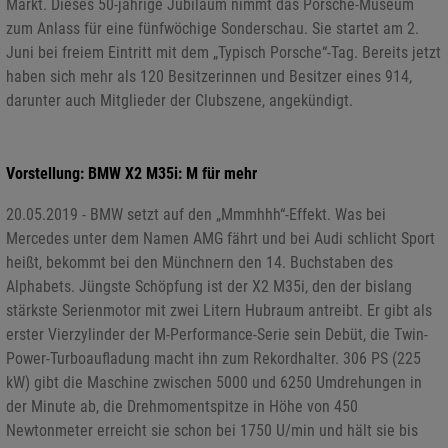
Markt. Dieses 50-jährige Jubiläum nimmt das Porsche-Museum
zum Anlass für eine fünfwöchige Sonderschau. Sie startet am 2.
Juni bei freiem Eintritt mit dem „Typisch Porsche“-Tag. Bereits jetzt
haben sich mehr als 120 Besitzerinnen und Besitzer eines 914,
darunter auch Mitglieder der Clubszene, angekündigt.
Vorstellung: BMW X2 M35i: M für mehr
20.05.2019 - BMW setzt auf den „Mmmhhh“-Effekt. Was bei
Mercedes unter dem Namen AMG fährt und bei Audi schlicht Sport
heißt, bekommt bei den Münchnern den 14. Buchstaben des
Alphabets. Jüngste Schöpfung ist der X2 M35i, den der bislang
stärkste Serienmotor mit zwei Litern Hubraum antreibt. Er gibt als
erster Vierzylinder der M-Performance-Serie sein Debüt, die Twin-
Power-Turboaufladung macht ihn zum Rekordhalter. 306 PS (225
kW) gibt die Maschine zwischen 5000 und 6250 Umdrehungen in
der Minute ab, die Drehmomentspitze in Höhe von 450
Newtonmeter erreicht sie schon bei 1750 U/min und hält sie bis