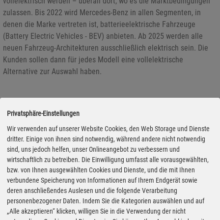
vollelektrisch werden – überall dort, wo es die Marktbedingungen
zulassen. Bis 2022 wird Mercedes-Benz in allen Segmenten, in
denen die Marke vertreten ist, batterieelektrische Fahrzeuge
(Battery Electric Vehicles - BEV) anbieten. Ab 2025 werden alle
neuen Fahrzeug-Architekturen ausschließlich elektrisch sein. Die
Kunden sollen dann für jedes Modell eine vollelektrische
Alternative zur Auswahl haben.
Kia bringt den Sorento an die Steckdose
Privatsphäre-Einstellungen
19.03.2021 - Als Kia vor knapp 20 Jahren auf den deutschen Markt
Wir verwenden auf unserer Website Cookies, den Web Storage und Dienste
startete, stand die koreanische Marke vor allem für preiswerte und
dritter. Einige von ihnen sind notwendig, während andere nicht notwendig
sind, uns jedoch helfen, unser Onlineangebot zu verbessern und
einfache Mobilität. Aus dieser Nische ist das Unternehmen in den
wirtschaftlich zu betreiben. Die Einwilligung umfasst alle vorausgewählten,
vergangenen Jahren herausgefahren und steht heute deutlich
bzw. von Ihnen ausgewählten Cookies und Dienste, und die mit Ihnen
selbstbewusster im Wettbewerb. Äußere Zeichen sind neben dem
verbundene Speicherung von Informationen auf Ihrem Endgerät sowie
neuen Logo auch ein neuer Werbeslogan und ein deutlich
deren anschließendes Auslesen und die folgende Verarbeitung
anspruchsvolleres Modellprogramm.
personenbezogener Daten. Indem Sie die Kategorien auswählen und auf
„Alle akzeptieren“ klicken, willigen Sie in die Verwendung der nicht