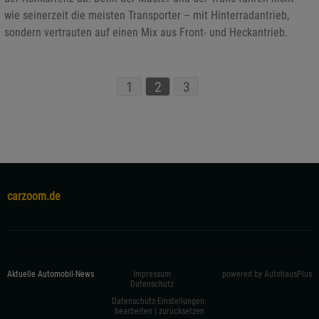
wie seinerzeit die meisten Transporter – mit Hinterradantrieb,
sondern vertrauten auf einen Mix aus Front- und Heckantrieb.
1
2
3
carzoom.de
Aktuelle Automobil-News
Impressum
powered by AutohausPlus
Datenschutz
Datenschutz-Einstellungen:
bearbeiten
|
zurücksetzen