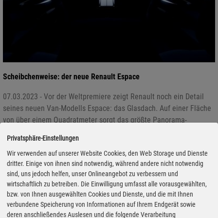
Scheibchenweise: der neue Renault Espace
07.03.2023 - Vor der Weltpremiere zeigt Renault noch ein Detail
seines neuen Van-Modells Espace: das Glasdach. Auf einer Fläche
von über einem Quadratmeter sorgt das größte Panorama-
Glasdach auf dem Markt für Licht im Innenraum. Die Spannung
Privatsphäre-Einstellungen
steigt. Doch vielleicht zeigt Renault noch mehr spannende Details
Wir verwenden auf unserer Website Cookies, den Web Storage und Dienste
bis zur Weltpremiere am 28. März um 10:00 Uhr (MEZ) unter
dritter. Einige von ihnen sind notwendig, während andere nicht notwendig
https://events.renault.com/en. (aum)
sind, uns jedoch helfen, unser Onlineangebot zu verbessern und
wirtschaftlich zu betreiben. Die Einwilligung umfasst alle vorausgewählten,
bzw. von Ihnen ausgewählten Cookies und Dienste, und die mit Ihnen
verbundene Speicherung von Informationen auf Ihrem Endgerät sowie
deren anschließendes Auslesen und die folgende Verarbeitung