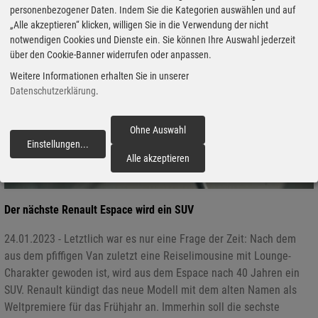
personenbezogener Daten. Indem Sie die Kategorien auswählen und auf
„Alle akzeptieren“ klicken, willigen Sie in die Verwendung der nicht
notwendigen Cookies und Dienste ein. Sie können Ihre Auswahl jederzeit
über den Cookie-Banner widerrufen oder anpassen.
Weitere Informationen erhalten Sie in unserer
Datenschutzerklärung
.
Ohne Auswahl
Einstellungen
...
fortfahren
Alle akzeptieren
Der nächste Renault Espace wird ein SUV
24.01.2023 - Letztlich war es nur eine Frage der Zeit: Nach dem
aus dem pfiffigen Van zuletzt eine Reiselimousine mit Lounge-
Charakter gewoden ist, wird aus dem Espace nach 40 Jahren ein
SUV. Renault kündigt das neue Modell mit dem alten Namen als
Weltpremiere für das Frühjahr an. Immerhin soll die sechste