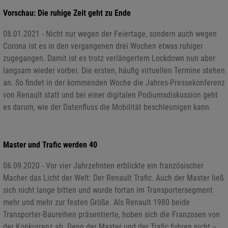
Vorschau: Die ruhige Zeit geht zu Ende
08.01.2021 - Nicht nur wegen der Feiertage, sondern auch wegen
Corona ist es in den vergangenen drei Wochen etwas ruhiger
zugegangen. Damit ist es trotz verlängertem Lockdown nun aber
langsam wieder vorbei. Die ersten, häufig virtuellen Termine stehen
an. So findet in der kommenden Woche die Jahres-Pressekonferenz
von Renault statt und bei einer digitalen Podiumsdiskussion geht
es darum, wie der Datenfluss die Mobilität beschleunigen kann.
Master und Trafic werden 40
06.09.2020 - Vor vier Jahrzehnten erblickte ein französischer
Macher das Licht der Welt: Der Renault Trafic. Auch der Master ließ
sich nicht lange bitten und wurde fortan im Transportersegment
mehr und mehr zur festen Größe. Als Renault 1980 beide
Transporter-Baureihen präsentierte, hoben sich die Franzosen von
der Konkurrenz ab. Denn der Master und der Trafic fuhren nicht –