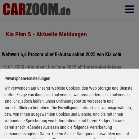
Kia Plan S - Aktuelle Meldungen
Weltweit 6,6 Prozent aller E-Autos sollen 2025 von Kia sein
16.01.2020 - Kia plant, bis Ende 2025 elf batteriebetriebene
Elektrofahrzeuge anzubieten. Damit will der koreanische Hersteller
Privatsphäre-Einstellungen
einen Anteil von 6,6 Prozent am weltweiten Elektrofahrzeugmarkt
Wir verwenden auf unserer Website Cookies, den Web Storage und Dienste
(China nicht inbegriffen) erreichen. Insgesamt sollen dann 25
dritter. Einige von ihnen sind notwendig, während andere nicht notwendig
Prozent des Kia-Absatzes auf umweltfreundliche Fahrzeuge
sind, uns jedoch helfen, unser Onlineangebot zu verbessern und
entfallen. Kia geht davon aus, bis dahin einen weltweiten
wirtschaftlich zu betreiben. Die Einwilligung umfasst alle vorausgewählten,
Jahresabsatz von einer Million umweltfreundlicher Fahrzeuge zu
bzw. von Ihnen ausgewählten Cookies und Dienste, und die mit Ihnen
erreichen (ohne China), davon 500.000 Stromer. Das ist Teil des
verbundene Speicherung von Informationen auf Ihrem Endgerät sowie
„Plan S“, den das Unternehmen jetzt in Seoul auf seinem
deren anschließendes Auslesen und die folgende Verarbeitung
Investorentag vorstellte.
personenbezogener Daten. Indem Sie die Kategorien auswählen und auf