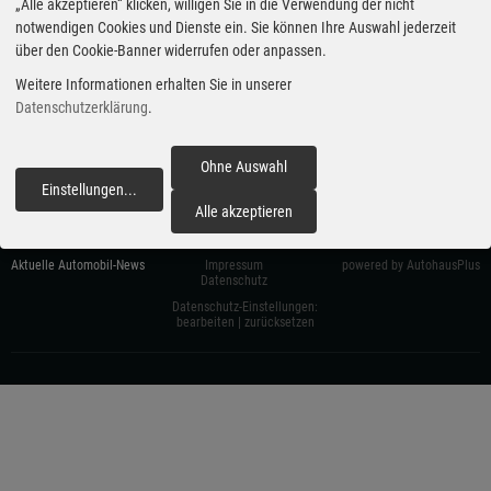
„Alle akzeptieren“ klicken, willigen Sie in die Verwendung der nicht
notwendigen Cookies und Dienste ein. Sie können Ihre Auswahl jederzeit
über den Cookie-Banner widerrufen oder anpassen.
Weitere Informationen erhalten Sie in unserer
Datenschutzerklärung
.
carzoom.de
Ohne Auswahl
Einstellungen
...
fortfahren
Alle akzeptieren
Aktuelle Automobil-News
Impressum
powered by AutohausPlus
Datenschutz
Datenschutz-Einstellungen:
bearbeiten
|
zurücksetzen