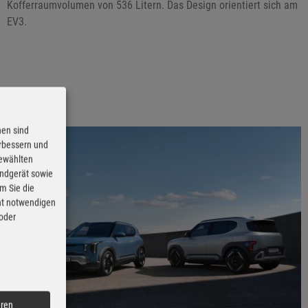
Kofferraumvolumen von 536 Litern. Das Design orientiert sich am
EV3.
nen sind
erbessern und
gewählten
Endgerät sowie
m Sie die
cht notwendigen
 oder
eren