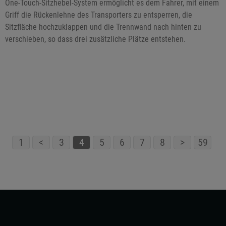
One-Touch-Sitzhebel-System ermöglicht es dem Fahrer, mit einem
Griff die Rückenlehne des Transporters zu entsperren, die
Sitzfläche hochzuklappen und die Trennwand nach hinten zu
verschieben, so dass drei zusätzliche Plätze entstehen.
1
<
3
4
5
6
7
8
>
59