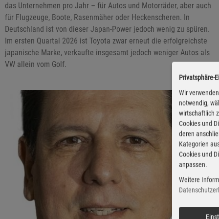
das Unternehmen pro Jahr – für Autos und Motorräder, aber auch
für Flugzeuge, Boote, Rasenmäher oder Heckenscheren. In
Deutschland ist von dieser Japan-Power jedoch wenig zu spüren.
Im ersten Quartal 2026 ist Toyota zwar erneut die erfolgreichste
japanische Marke, verkaufte insgesamt jedoch weniger Autos als
VW allein vom Golf.
Privatsphäre-E
Wir verwenden 
notwendig, wäh
wirtschaftlich
Cookies und Di
deren anschli
Kategorien aus
Cookies und Di
anpassen.
Weitere Inform
Datenschutzer
Eins