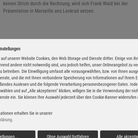
keinen Strich durch die Rechnung, wird sich Frank Wald bei der
Präsentation in Marseille ans Lenkrad setzen.
instellungen
auf unserer Website Cookies, den Web Storage und Dienste dritter. Einige von ih
rend andere nicht notwendig sind, uns jedoch helfen, unser Onlineangebot zu v
 zu betreiben. Die Einwilligung umfasst alle vorausgewählten, bzw. von Ihnen aus
enste, und die mit Ihnen verbundene Speicherung von Informationen auf Ihrem 
eßendes Auslesen und die folgende Verarbeitung personenbezogener Daten. Inde
wählen und auf „Alle akzeptieren“ klicken, willigen Sie in die Verwendung der ni
enste ein. Sie können Ihre Auswahl jederzeit über den Cookie-Banner widerrufen
ationen erhalten Sie in unserer
klärung
.
tellungen
...
Ohne Auswahl fortfahren
Alle akzepti