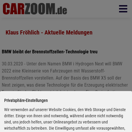
Klaus Fröhlich - Aktuelle Meldungen
BMW bleibt der Brennstoffzellen-Technologie treu
30.03.2020 - Unter dem Namen BMW i Hydrogen Next will BMW
2022 eine Kleinserie von Fahrzeugen mit Wasserstoff-
Brennstoffzellen vorstellen. Auf der Basis des BMW X5 soll der
Next zeigen, was diese Technologie für die Erzeugung elektrischer
Energie für den Elektroantrieb leisten kann. Eine Serienfertigung
von Brennstoffzellen-Fahrzeugen in Serie sehen die Münchner erst
Privatsphäre-Einstellungen
in der zweiten Hälfte des Jahrzehnts. Heute sehen die Münchner
Wir verwenden auf unserer Website Cookies, den Web Storage und Dienste
die Brennstoffzelle als notwendige vierte Säule der Antriebe:
dritter. Einige von ihnen sind notwendig, während andere nicht notwendig
Benzin, Diesel, Batterie und Brennstoffzelle.
sind, uns jedoch helfen, unser Onlineangebot zu verbessern und
wirtschaftlich zu betreiben. Die Einwilligung umfasst alle vorausgewählten,