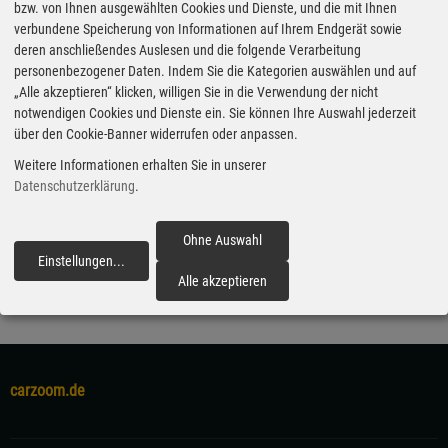
bzw. von Ihnen ausgewählten Cookies und Dienste, und die mit Ihnen
verbundene Speicherung von Informationen auf Ihrem Endgerät sowie
Weber wird BMW-Entwicklungsvorstand
deren anschließendes Auslesen und die folgende Verarbeitung
personenbezogener Daten. Indem Sie die Kategorien auswählen und auf
12.03.2020 - Frank Weber (53) wird zum 1. Juli
„Alle akzeptieren“ klicken, willigen Sie in die Verwendung der nicht
Entwicklungsvorstand von BMW. Er übernimmt von Klaus Fröhlich,
notwendigen Cookies und Dienste ein. Sie können Ihre Auswahl jederzeit
der mit 60 Jahren in den Ruhestand geht. Frank Weber startete
über den Cookie-Banner widerrufen oder anpassen.
2011 bei BMW als Leiter Gesamtfahrzeug und verantwortet heute
Weitere Informationen erhalten Sie in unserer
die Produktlinie Rolls-Royce und Oberklasse-BMW. Zuvor war der
Datenschutzerklärung
.
Maschinenbau-Diplomingenieur bei anderen Automobilherstellern
in verschiedenen leitenden Funktionen überwiegend in der
Ohne Auswahl
Entwicklung tätig. (ampnet/deg)
Einstellungen
...
fortfahren
Alle akzeptieren
carzoom.de