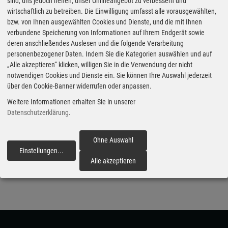
sind, uns jedoch helfen, unser Onlineangebot zu verbessern und
wirtschaftlich zu betreiben. Die Einwilligung umfasst alle vorausgewählten,
bzw. von Ihnen ausgewählten Cookies und Dienste, und die mit Ihnen
Lotus Eletre X: Hybridtechnik trifft Hyper-SUV
verbundene Speicherung von Informationen auf Ihrem Endgerät sowie
deren anschließendes Auslesen und die folgende Verarbeitung
03.06.2026 - Lotus erweitert sein Portfolio um den Eletre X und
personenbezogener Daten. Indem Sie die Kategorien auswählen und auf
führt damit erstmals die neue X-Hybrid-Architektur in Europa ein.
„Alle akzeptieren“ klicken, willigen Sie in die Verwendung der nicht
Das System verbindet wie ein Range Extender batterieelektrischen
notwendigen Cookies und Dienste ein. Sie können Ihre Auswahl jederzeit
Antrieb mit einem von einem 2,0-Liter-Turbomotor gespeisten
über den Cookie-Banner widerrufen oder anpassen.
Generator, der während der Fahrt Energie liefert und so Reichweite
Weitere Informationen erhalten Sie in unserer
sowie Alltagstauglichkeit erhöht. Mit bis zu 952 PS und 935 Nm
Datenschutzerklärung
.
soll der Sprint auf 100 km/h in 3,3 Sekunden gelingen, die
Kombination aus 900-Volt-Technik und 70-kWh-Batterie über 1200
Ohne Auswahl
Kilometer Gesamtreichweite ermöglichen, davon bis zu 350 rein
Einstellungen
...
fortfahren
elektrisch. Geladen wird in neun Minuten von 20 auf 80 Prozent.
Alle akzeptieren