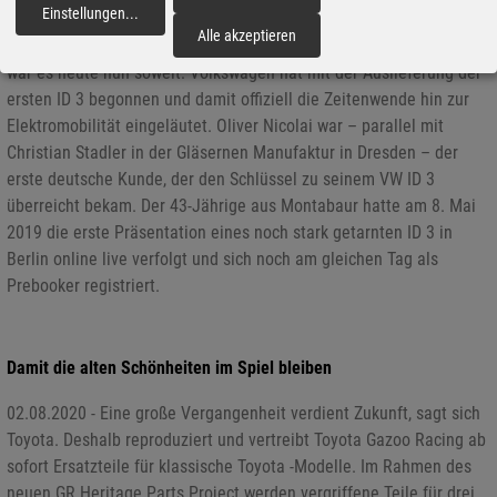
Zeitenwende: VW startet die Auslieferung des ID 3
Einstellungen
...
fortfahren
Alle akzeptieren
11.09.2020 - Nach verspätetem Start wegen Softwareproblemen
war es heute nun soweit: Volkswagen hat mit der Auslieferung der
ersten ID 3 begonnen und damit offiziell die Zeitenwende hin zur
Elektromobilität eingeläutet. Oliver Nicolai war – parallel mit
Christian Stadler in der Gläsernen Manufaktur in Dresden – der
erste deutsche Kunde, der den Schlüssel zu seinem VW ID 3
überreicht bekam. Der 43-Jährige aus Montabaur hatte am 8. Mai
2019 die erste Präsentation eines noch stark getarnten ID 3 in
Berlin online live verfolgt und sich noch am gleichen Tag als
Prebooker registriert.
Damit die alten Schönheiten im Spiel bleiben
02.08.2020 - Eine große Vergangenheit verdient Zukunft, sagt sich
Toyota. Deshalb reproduziert und vertreibt Toyota Gazoo Racing ab
sofort Ersatzteile für klassische Toyota -Modelle. Im Rahmen des
neuen GR Heritage Parts Project werden vergriffene Teile für drei