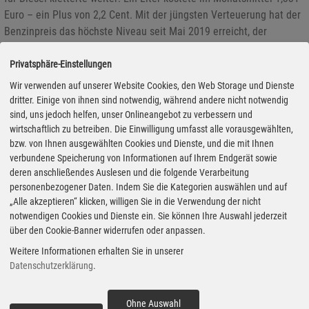
Euro – ein Plus von 2,2 Cent. Mit der jüngsten Verteuerung hat der
Benzinpreis das höchste Niveau seit Mai 2019 erreicht, der
Dieselpreis seit November 2018. Damals kostete ein Liter Super
E10 im Schnitt 1,508 Euro und ein Liter Diesel 1,431 Euro.
Privatsphäre-Einstellungen
Wir verwenden auf unserer Website Cookies, den Web Storage und Dienste
dritter. Einige von ihnen sind notwendig, während andere nicht notwendig
Bundestag sagt Nein zum DUH-Geschäftsmodell
sind, uns jedoch helfen, unser Onlineangebot zu verbessern und
wirtschaftlich zu betreiben. Die Einwilligung umfasst alle vorausgewählten,
17.09.2020 - Der Bundestag will mit einem neu verabschiedeten
bzw. von Ihnen ausgewählten Cookies und Dienste, und die mit Ihnen
verbundene Speicherung von Informationen auf Ihrem Endgerät sowie
Gesetz Abmahnungen durch Anwälte als Geschäftsmodell
deren anschließendes Auslesen und die folgende Verarbeitung
verhindern, das meldet "Die Zeit" am heutigen Donnerstag. Der
personenbezogener Daten. Indem Sie die Kategorien auswählen und auf
Missbrauch des Abmahnrechts durch Unternehmen und Vereine
„Alle akzeptieren“ klicken, willigen Sie in die Verwendung der nicht
werde damit künftig beschränkt. Der Gesetzesentwurf stammt noch
notwendigen Cookies und Dienste ein. Sie können Ihre Auswahl jederzeit
aus dem Mai 2019 als die Deutsche Umwelthilfe (DUH) sich einen
über den Cookie-Banner widerrufen oder anpassen.
Namen durch Klagen und Abmahnungen gegen Kommunen im
Weitere Informationen erhalten Sie in unserer
Dieselskandal machte.
Datenschutzerklärung
.
Ohne Auswahl