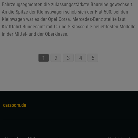
Fahrzeugsegmenten die zulassungsstärkste Baureihe gewechselt.
An die Spitze der Kleinstwagen schob sich der Fiat 500, bei den
Kleinwagen war es der Opel Corsa. Mercedes-Benz stellte laut
Kraftfahrt-Bundesamt mit C- und S-Klasse die beliebtesten Modelle
in der Mittel- und der Oberklasse.
1
2
3
4
5
carzoom.de