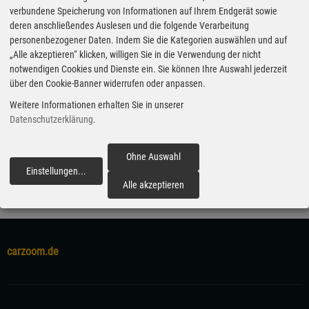
verbundene Speicherung von Informationen auf Ihrem Endgerät sowie
deren anschließendes Auslesen und die folgende Verarbeitung
Nissan Qashqai e-Power umrundet Tasmanien ohne Tankstopp
personenbezogener Daten. Indem Sie die Kategorien auswählen und auf
„Alle akzeptieren“ klicken, willigen Sie in die Verwendung der nicht
01.06.2026 - Ein Nissan Qashqai 1,5 l e‑Power hat mit einer
notwendigen Cookies und Dienste ein. Sie können Ihre Auswahl jederzeit
einzigen Tankfüllung Tasmanien umrundet. Das bis zu 151 kW (205
über den Cookie-Banner widerrufen oder anpassen.
PS) starke Elektroauto mit Range Extender kam bei der über 1300
Weitere Informationen erhalten Sie in unserer
Kilometer langen Fahrt auf einen Durchschnittsverbrauch von 4,5
Datenschutzerklärung
.
Litern auf 100 Kilometer. Das entspricht exakt dem WLTP-
Normwert.
Ohne Auswahl
Einstellungen
...
fortfahren
Alle akzeptieren
carzoom.de