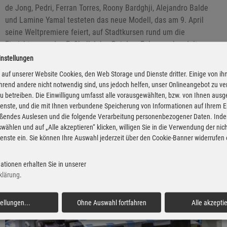
de Jong, Pedri, Ferran Torres, Roony Bardghji, Alejandro Balde
und Lamine Yamal testeten das neue Modell, das am 9. April
seine Weltpremiere feiert, auf Stadtkursen rund um die
Einrichtungen des Fußballclubs. Bei dem Fahrzeug handelte es
sich um die künftige Spitzenversion VZ mit Dinamica-
instellungen
Schalensitzen und 19-Zoll-Leichtmetallfelgen in Kupferfarbe.
auf unserer Website Cookies, den Web Storage und Dienste dritter. Einige von ih
rend andere nicht notwendig sind, uns jedoch helfen, unser Onlineangebot zu v
 zu betreiben. Die Einwilligung umfasst alle vorausgewählten, bzw. von Ihnen aus
enste, und die mit Ihnen verbundene Speicherung von Informationen auf Ihrem 
eßendes Auslesen und die folgende Verarbeitung personenbezogener Daten. Inde
wählen und auf „Alle akzeptieren“ klicken, willigen Sie in die Verwendung der ni
enste ein. Sie können Ihre Auswahl jederzeit über den Cookie-Banner widerrufen
ationen erhalten Sie in unserer
klärung
.
tellungen
...
Ohne Auswahl fortfahren
Alle akzepti