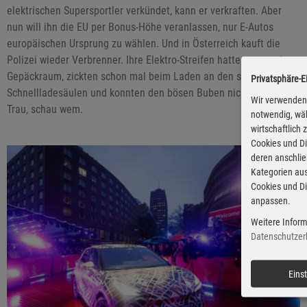
elektrischen Supersportler verkündet, kann er verkraften. Aber
nun will ihn die EU per Bonus-Höhe veranlassen, nur E-Autos
europäischen Ursprung zu wählen. Und in Österreich kauft die
Polizei wieder Verbrenner. Ihre Elektro-Streifen hatten zu wenig
Gepäckraum, zickten schon mal beim Laden an den seltenen
Privatsphäre-E
Schnellladesäulen und konnten den bösen Buben nicht folgen.
Wir verwenden 
Trau, schau wem.
notwendig, wäh
wirtschaftlich
Cookies und Di
deren anschli
Kategorien aus
Cookies und Di
anpassen.
Weitere Inform
Datenschutzer
Eins