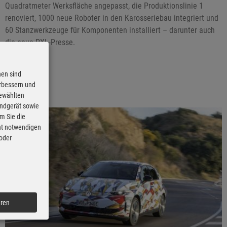
Quadratmeter Werksfläche angepasst, die Produktionslinie 1
renoviert, 1000 neue Roboter in den Karosseriebau integriert und
60 Stanzwerkzeuge für Komponenten installiert – darunter auch
die neue PXL-Presse.
nen sind
erbessern und
gewählten
Endgerät sowie
m Sie die
cht notwendigen
 oder
eren