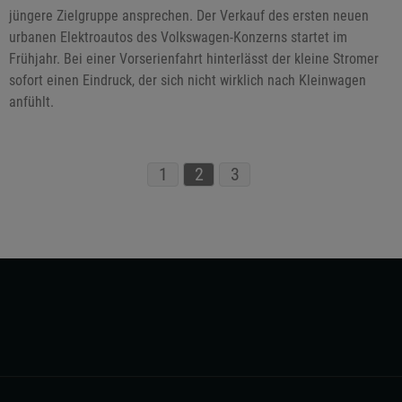
jüngere Zielgruppe ansprechen. Der Verkauf des ersten neuen
urbanen Elektroautos des Volkswagen-Konzerns startet im
Frühjahr. Bei einer Vorserienfahrt hinterlässt der kleine Stromer
sofort einen Eindruck, der sich nicht wirklich nach Kleinwagen
anfühlt.
1
2
3