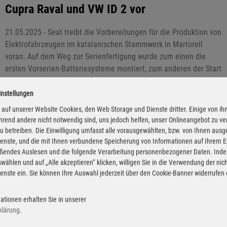
Cupra Raval und VW ID 2 vor
21.05.2025 - Seat treibt die Vorbereitungen für die Produktion von
Elektrofahrzeugen im katalanischen Stammwerk in Martorell
voran. Auf dem Weg zur Serienfertigung wurde zum einen die
ersten Vorserien-Batteriesysteme montiert, zum anderen der Start
der Vorserienproduktion erster Karosserieteile auf der neuen PXL-
Presse installiert. Die Bauteile sind für zwei Elektromodelle
instellungen
bestimmt, die ab 2026 in Martorell vom Band laufen sollen –
auf unserer Website Cookies, den Web Storage und Dienste dritter. Einige von ih
zunächst für den Cupra Raval, gefolgt vom Volkswagen ID 2.
rend andere nicht notwendig sind, uns jedoch helfen, unser Onlineangebot zu v
 zu betreiben. Die Einwilligung umfasst alle vorausgewählten, bzw. von Ihnen aus
enste, und die mit Ihnen verbundene Speicherung von Informationen auf Ihrem 
eßendes Auslesen und die folgende Verarbeitung personenbezogener Daten. Inde
wählen und auf „Alle akzeptieren“ klicken, willigen Sie in die Verwendung der ni
enste ein. Sie können Ihre Auswahl jederzeit über den Cookie-Banner widerrufen
ationen erhalten Sie in unserer
klärung
.