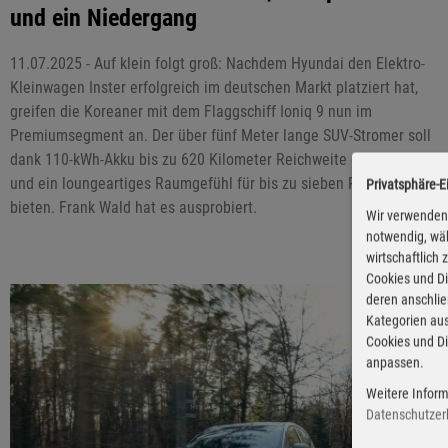
und ein Niedergang
11.07.2025 - Auf klein folgt groß: Nachdem Hyundai den Elektro-
Kleinwagen Inster erfolgreich im deutschen Markt platziert hat,
greifen die Koreaner mit dem Flaggschiff Ioniq 9 nun im
Premiumsegment an. Der über fünf Meter lange SUV-Stromer soll
dank 110-kWh-Akku bis zu 620 Kilometer Reichweite ermöglichen
und ein loungeartiges Raumgefühl für bis zu sieben Personen
Privatsphäre-E
bieten. Frank Wald hat es ausprobiert.
Wir verwenden 
notwendig, wäh
wirtschaftlich
Cookies und Di
deren anschli
Kategorien aus
Cookies und Di
anpassen.
Weitere Inform
Datenschutzer