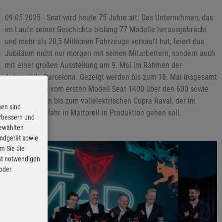
09.05.2025 - Seat wird heute 75 Jahre alt: Das Unternehmen, das
im Laufe seiner Geschichte bislang 77 Modelle herausgebracht
und mehr als 20,5 Millionen Fahrzeuge verkauft hat, feiert das
Jubiläum nicht nur morgen mit seinen Mitarbeitern, sondern auch
mit einer großen Ausstellung am 9. Mai im Rahmen der
Automobile Barcelona. Gezeigt werden bis zum 18. Mai insgesamt
75 Fahrzeuge vom ersten Modell Seat 1400 über den 600 sowie
Ibiza und Leon bis zum vollelektrischen Cupra Raval, der im
nen sind
kommenden Jahr in Martorell in Produktion gehen soll.
erbessern und
gewählten
Endgerät sowie
m Sie die
cht notwendigen
 oder