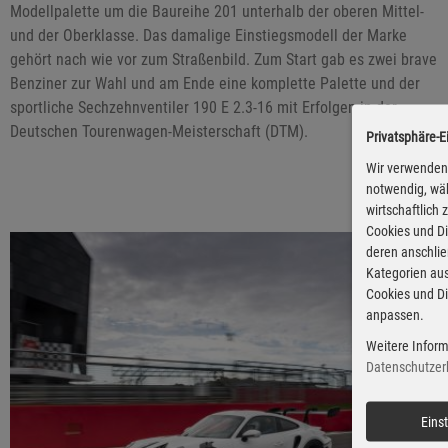
Modellpalette um die Baureihe 201 unterhalb der oberen Mittel-
und der Oberklasse. Das damalige Einstiegsmodell der Marke
gehört nach wie vor zum Straßenbild. Zum Start gab es zwei brave
Benziner zur Wahl und am Ende eine komplette Palette und der
sportliche Sechzehnventiler 190 E 2.3-16 mit Erfolgen in der
Deutschen Tourenwagen-Meisterschaft (DTM).
Privatsphäre-E
Wir verwenden 
notwendig, wäh
wirtschaftlich
Cookies und Di
deren anschli
Kategorien aus
Cookies und Di
anpassen.
Weitere Inform
Datenschutzer
Eins