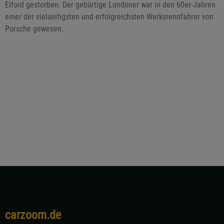
Elford gestorben. Der gebürtige Londoner war in den 60er-Jahren
einer der vielseitigsten und erfolgreichsten Werksrennfahrer von
Porsche gewesen.
carzoom.de