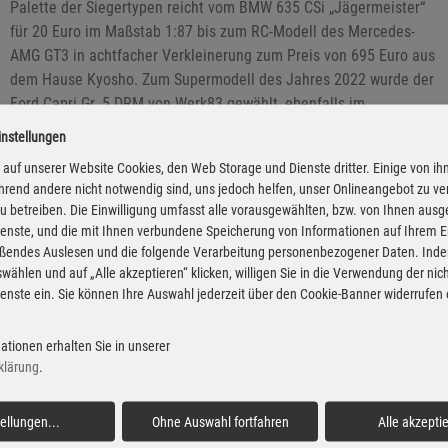
Palette der Siegertypen reicht vom BMW 635 CSi „Jägermeister“
für 20 Euro im Maßstab 1:87 bis zum RC-Modell des Mercedes-
AMG GT3 in achtfacher Verkleinerung zum Preis von 695 Euro aus
dem Hause Kyosho. Zum Supermodell des Jahres 2022 wurde der
Ford Capri Gr. 5 DRM von Werk83 gewählt, ebenfalls im
„Jägermeister“-Rennoutfit. Das Fahrzeug im Maßstab 1:18 kostet
instellungen
69,95 Euro.
auf unserer Website Cookies, den Web Storage und Dienste dritter. Einige von ih
rend andere nicht notwendig sind, uns jedoch helfen, unser Onlineangebot zu v
 zu betreiben. Die Einwilligung umfasst alle vorausgewählten, bzw. von Ihnen aus
enste, und die mit Ihnen verbundene Speicherung von Informationen auf Ihrem 
eßendes Auslesen und die folgende Verarbeitung personenbezogener Daten. Inde
wählen und auf „Alle akzeptieren“ klicken, willigen Sie in die Verwendung der ni
enste ein. Sie können Ihre Auswahl jederzeit über den Cookie-Banner widerrufen
ationen erhalten Sie in unserer
klärung
.
tellungen
...
Ohne Auswahl fortfahren
Alle akzepti