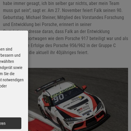
habe immer gesagt, ich bin selber gar nichts, aber mein Team
muss gut sein“, sagt er. Am 27. November feiert Falk seinen 90.
Geburtstag. Michael Steiner, Mitglied des Vorstandes Forschung
und Entwicklung bei Porsche, erinnert in seiner
Gratulationsadresse daran, dass Falk an der Entwicklung
legendärer Sportwagen wie dem Porsche 917 beteiligt war und als
Rennleiter die Erfolge des Porsche 956/962 in der Gruppe C
nen sind
verantwortet, die aktuell ihr 40jähriges feiert.
erbessern und
gewählten
Endgerät sowie
m Sie die
cht notwendigen
 oder
eren