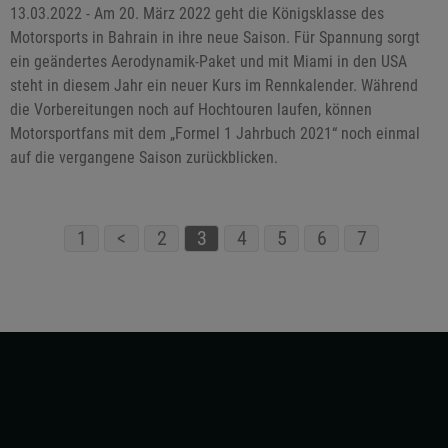
13.03.2022 - Am 20. März 2022 geht die Königsklasse des
Motorsports in Bahrain in ihre neue Saison. Für Spannung sorgt
ein geändertes Aerodynamik-Paket und mit Miami in den USA
steht in diesem Jahr ein neuer Kurs im Rennkalender. Während
die Vorbereitungen noch auf Hochtouren laufen, können
Motorsportfans mit dem „Formel 1 Jahrbuch 2021“ noch einmal
auf die vergangene Saison zurückblicken.
1
<
2
3
4
5
6
7