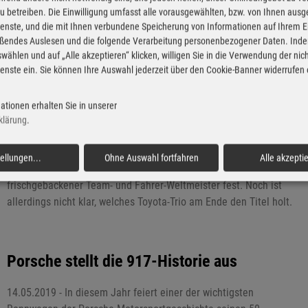
 zu betreiben. Die Einwilligung umfasst alle vorausgewählten, bzw. von Ihnen aus
enste, und die mit Ihnen verbundene Speicherung von Informationen auf Ihrem 
Toyota ist WEC-Weltmeister – aber der
eßendes Auslesen und die folgende Verarbeitung personenbezogener Daten. Inde
Sieger steht erst in Le Mans fest
wählen und auf „Alle akzeptieren“ klicken, willigen Sie in die Verwendung der ni
enste ein. Sie können Ihre Auswahl jederzeit über den Cookie-Banner widerrufen
07.06.2019 - Toyota hat beim Finale der Langstrecken-
Weltmeisterschaft (WEC) in Le Mans (15.–16.6.2019) das Ziel klar
ationen erhalten Sie in unserer
vor Augen: Nach sechs von sieben möglichen Siegen in der
klärung
.
laufenden Saison soll der Vorjahres-Triumph beim legendären
Langstreckenklassiker wiederholt werden. Das Team reist nicht
tellungen
...
Ohne Auswahl fortfahren
Alle akzepti
nur als Titelverteidiger an, sondern steht bereits auch als
frischgebackener Team- und Fahrer-Weltmeister fest. Noch ist
allerdings nicht klar, welches Toyota-Trio am Ende den Titel holt.
Porsche stellt die 917-Historie aus
14.05.2019 - In diesem Jahr feiert einer der wichtigsten