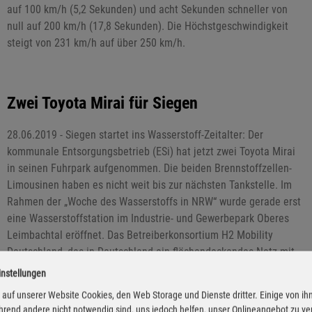
auf 100 km/h (5,2 Sekunden) und acht Sekunden schneller von
null auf 200 km/h (17,8 Sekunden). Die Höchstgeschwindigkeit
steigt von 231 km/h auf über 250 km/h.
Zwei Toyota Mirai für Siegen
28.06.2019 - Siegen startet ins Wasserstoff-Zeitalter: Der
kommunale Entsorgungsbetrieb (ESi) hat jetzt zwei Toyota Mirai
in seinen Fuhrpark aufgenommen. Die beiden Brennstoffzellen-
Limousinen haben es nicht weit bis zur nächsten Tankstelle. Im
Rahmen der „Woche des Wasserstoffs in NRW“ wurde gerade erst
eine Wasserstoffstation im Industrie- und Gewerbepark Oberes
Leimbachtal eröffnet. Das Betreiberkonsortium H2 Mobility
Deutschland, das in Deutschland ein flächendeckendes Netz mit
Wasserstofftankstellen aufbauen will, hatte Siegen als erster
instellungen
Stadt in Südwestfalen den Zuschlag erteilt.
auf unserer Website Cookies, den Web Storage und Dienste dritter. Einige von ih
rend andere nicht notwendig sind, uns jedoch helfen, unser Onlineangebot zu v