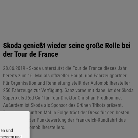
Skoda genießt wieder seine große Rolle bei
der Tour de France
28.06.2019 - Skoda unterstützt die Tour de France dieses Jahr
bereits zum 16. Mal als offizieller Haupt- und Fahrzeugpartner.
Für Organisation und Rennleitung stellt der Automobilhersteller
250 Fahrzeuge zur Verfügung. Ganz vorne mit dabei ist der Skoda
Superb als ,Red Car' für Tour-Direktor Christian Prudhomme.
Außerdem ist Skoda als Sponsor des Grünen Trikots präsent.
Bereits zum fünften Mal in Folge trägt der Dress für den besten
Radfahrer in der Punktewertung der Frankreich-Rundfahrt das
Logo des Automobilherstellers.
nen sind
erbessern und