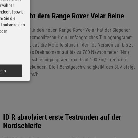
gewählten
Endgerät sowie
B&B macht dem Range Rover Velar Beine
m Sie die
cht notwendigen
05.06.2019 - Für den neuen Range Rover Velar hat der Siegener
 oder
Tuner B&B Automobiltechnik ein umfangreiches Tuningprogramm
fertig gestellt, das die Motorleistung in der Top Version auf bis zu
625 PS und das Drehmoment auf bis zu 780 Newtonmeter (Nm)
erhöht. Der Beschleunigungswert von 0 auf 100 km/h reduziert
sich auf 3,9 Sekunden. Die Höchstgeschwindigkeikt des SUV steigt
eren
auf über 285km/h.
ID R absolviert erste Testrunden auf der
Nordschleife