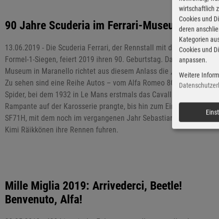
wirtschaftlich
Cookies und Di
90 Jahre Scuderia im Ferrari-Museum
deren anschli
Kategorien aus
13.06.2019 - Die Scuderia Ferrari, der Rennstall mit den meisten
Cookies und Di
Formel-1-Siegen, feiert 2019 ihren 90. Geburtstag. Das Ferrari-
anpassen.
Museum in Maranello richtet aus diesem Anlass die „90 anni“ aus.
Weitere Inform
Zu sehen sind eine Reihe Autos – vom Alfa Romeo 8C 2300
Datenschutzer
Spider, bei dem 1932 in Le Mans erstmals das Cavallino
Rampante auf der Karosserie prangte, bis hin zum Einsitzer
Eins
SF71H, mit dem noch im vergangenen Jahr Sebastian Vettel und
Kimi Räikkönen ihre Rennen fuhren.
Mille Miglia 2019: Arrivederci, Beetle!
Benvenuto, Alfa!