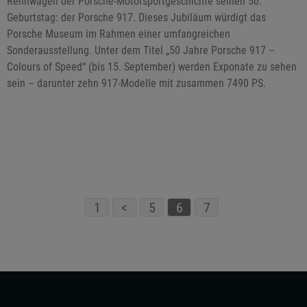
Rennwagen der Porsche-Motorsportgeschichte seinen 50.
Geburtstag: der Porsche 917. Dieses Jubiläum würdigt das
Porsche Museum im Rahmen einer umfangreichen
Sonderausstellung. Unter dem Titel „50 Jahre Porsche 917 –
Colours of Speed“ (bis 15. September) werden Exponate zu sehen
sein – darunter zehn 917-Modelle mit zusammen 7490 PS.
1
<
5
6
7