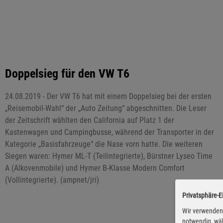
Doppelsieg für den VW T6
24.08.2019 - Der VW T6 hat mit einem Doppelsieg bei der ersten
„Reisemobil-Wahl“ der „Auto Zeitung“ abgeschnitten. Die Leser
der Zeitschrift wählten den California auf Platz 1 der
Kastenwagen und Campingbusse, während der Transporter in der
Kategorie „Basisfahrzeuge“ die Nase vorn hatte. Die weiteren
Siegen waren: Hymer ML-T (Teilintegrierte), Bürstner Lyseo Time
A (Alkovenmobile) und Hymer B-Klasse Modern Comfort
(Vollintegrierte). (ampnet/jri)
Privatsphäre-E
Wir verwenden 
notwendig, wäh