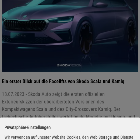
Ein erster Blick auf die Facelifts von Skoda Scala und Kamiq
18.07.2023 - Skoda Auto zeigt die ersten offiziellen
Exterieurskizzen der überarbeiteten Versionen des
Kompaktwagens Scala und des City-Crossovers Kamiq. Der
tschechische Autohersteller wertet beide Modelle mit Design- und
Technologie-Updates sowie Ausstattungsdetails aus höheren
Privatsphäre-Einstellungen
Fahrzeugklassen auf. Die digitale Weltpremiere der neuen
Wir verwenden auf unserer Website Cookies, den Web Storage und Dienste
Modellversionen von Scala und Kamiq findet am 1. August 2023